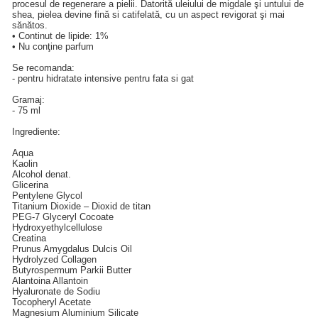
procesul de regenerare a pielii. Datorită uleiului de migdale şi untului de
shea, pielea devine fină si catifelată, cu un aspect revigorat şi mai
sănătos.
• Continut de lipide: 1%
• Nu conţine parfum
Se recomanda:
- pentru hidratate intensive pentru fata si gat
Gramaj:
- 75 ml
Ingrediente:
Aqua
Kaolin
Alcohol denat.
Glicerina
Pentylene Glycol
Titanium Dioxide – Dioxid de titan
PEG-7 Glyceryl Cocoate
Hydroxyethylcellulose
Creatina
Prunus Amygdalus Dulcis Oil
Hydrolyzed Collagen
Butyrospermum Parkii Butter
Alantoina Allantoin
Hyaluronate de Sodiu
Tocopheryl Acetate
Magnesium Aluminium Silicate