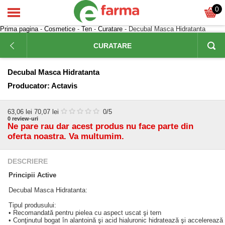
0
Prima pagina
-
Cosmetice
-
Ten
-
Curatare
- Decubal Masca Hidratanta
CURATARE
Decubal Masca Hidratanta
Producator:
Actavis
63,06
lei
70,07 lei
0
/5
0
review-uri
Ne pare rau dar acest produs nu face parte din
oferta noastra. Va multumim.
DESCRIERE
Principii Active
Decubal Masca Hidratanta:
Tipul produsului:
• Recomandată pentru pielea cu aspect uscat şi tern
• Conţinutul bogat în alantoină şi acid hialuronic hidratează şi accelerează