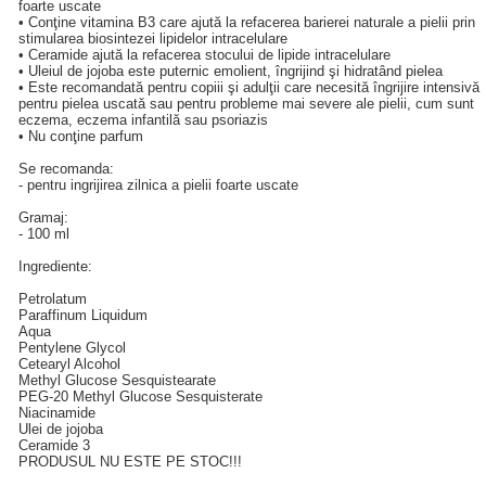
foarte uscate
• Conţine vitamina B3 care ajută la refacerea barierei naturale a pielii prin
stimularea biosintezei lipidelor intracelulare
• Ceramide ajută la refacerea stocului de lipide intracelulare
• Uleiul de jojoba este puternic emolient, îngrijind şi hidratând pielea
• Este recomandată pentru copiii şi adulţii care necesită îngrijire intensivă
pentru pielea uscată sau pentru probleme mai severe ale pielii, cum sunt
eczema, eczema infantilă sau psoriazis
• Nu conţine parfum
Se recomanda:
- pentru ingrijirea zilnica a pielii foarte uscate
Gramaj:
- 100 ml
Ingrediente:
Petrolatum
Paraffinum Liquidum
Aqua
Pentylene Glycol
Cetearyl Alcohol
Methyl Glucose Sesquistearate
PEG-20 Methyl Glucose Sesquisterate
Niacinamide
Ulei de jojoba
Ceramide 3
PRODUSUL NU ESTE PE STOC!!!