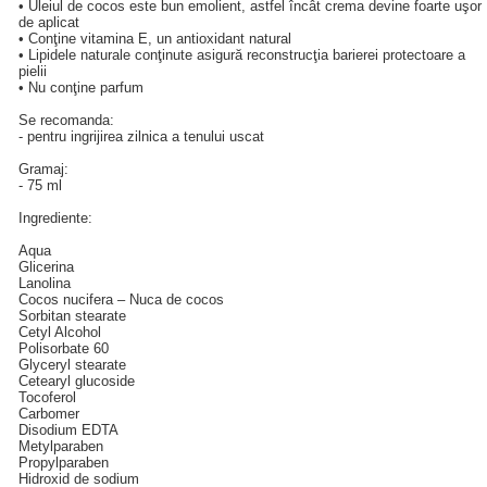
• Uleiul de cocos este bun emolient, astfel încât crema devine foarte uşor
de aplicat
• Conţine vitamina E, un antioxidant natural
• Lipidele naturale conţinute asigură reconstrucţia barierei protectoare a
pielii
• Nu conţine parfum
Se recomanda:
- pentru ingrijirea zilnica a tenului uscat
Gramaj:
- 75 ml
Ingrediente:
Aqua
Glicerina
Lanolina
Cocos nucifera – Nuca de cocos
Sorbitan stearate
Cetyl Alcohol
Polisorbate 60
Glyceryl stearate
Cetearyl glucoside
Tocoferol
Carbomer
Disodium EDTA
Metylparaben
Propylparaben
Hidroxid de sodium