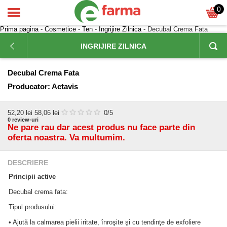
0
Prima pagina
-
Cosmetice
-
Ten
-
Ingrijire Zilnica
- Decubal Crema Fata
INGRIJIRE ZILNICA
Decubal Crema Fata
Producator:
Actavis
52,20
lei
58,06 lei
0
/5
0
review-uri
Ne pare rau dar acest produs nu face parte din
oferta noastra. Va multumim.
DESCRIERE
Principii active
Decubal crema fata:
Tipul produsului:
• Ajută la calmarea pielii iritate, înroşite şi cu tendinţe de exfoliere