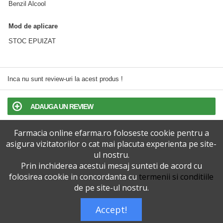
Benzil Alcool
Mod de aplicare
STOC EPUIZAT
Inca nu sunt review-uri la acest produs !
ADAUGA UN REVIEW
Farmacia online efarma.ro foloseste cookie pentru a
TERMENI SI CONDITII
asigura vizitatorilor o cat mai placuta experienta pe site-
ul nostru.
POLITICA DE CONFIDENTIALITATE
Prin inchiderea acestui mesaj sunteti de acord cu
folosirea cookie in concordanta cu
termenii si conditiile
VERSIUNEA DESKTOP
de pe site-ul nostru.
Accept!
Telefoane eFarma:
0727515368
Dreptul de autor © efarma.ro - Toate Drepturile Rezervate.