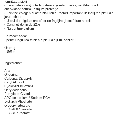
fermitatea pielii
• Ceramidele conţinute hidratează şi refac pielea, iar Vitamina E,
antioxidant natural, asigură protecţie
• Contine colagen si acid hialuronic, factori importanti in ingrijirea pielii din
jurul ochilor
• Uleiul de migdale are efect de îngrijire şi catifelare a pielii
• Continut de lipide 22%
• Nu conţine parfum
Se recomanda:
- pentru ingrijirea zilnica a pielii din jurul ochilor
Gramaj:
- 150 ml;
Ingrediente:
Apa
Glicerina
Carbonat Dicaprylyl
Cetyl Alcohol
Cyclopentasiloxane
Octyldodecanol
Pentylene Glycol
APC de sodium / Sodium PCA
Distarch Phoshate
Glyceryl Stearate
PEG-100 Stearate
PEG-40 Stearate