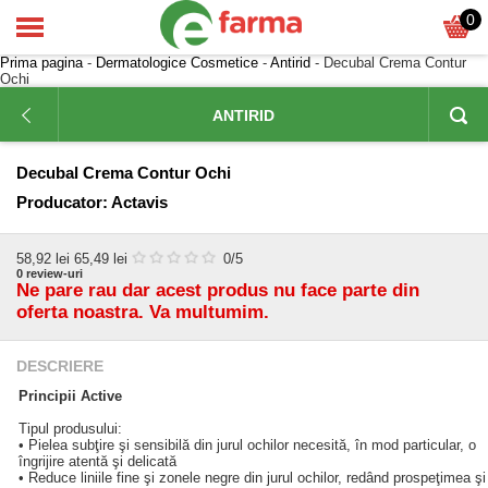
0
Prima pagina
-
Dermatologice Cosmetice
-
Antirid
- Decubal Crema Contur
Ochi
ANTIRID
Decubal Crema Contur Ochi
Producator:
Actavis
58,92
lei
65,49 lei
0
/5
0
review-uri
Ne pare rau dar acest produs nu face parte din
oferta noastra. Va multumim.
DESCRIERE
Principii Active
Tipul produsului:
• Pielea subţire şi sensibilă din jurul ochilor necesită, în mod particular, o
îngrijire atentă şi delicată
• Reduce liniile fine şi zonele negre din jurul ochilor, redând prospeţimea şi