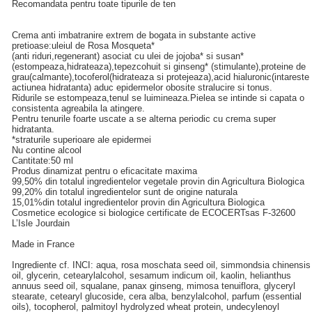
Recomandata pentru toate tipurile de ten
Crema anti imbatranire extrem de bogata in substante active
pretioase:uleiul de Rosa Mosqueta*
(anti riduri,regenerant) asociat cu ulei de jojoba* si susan*
(estompeaza,hidrateaza),tepezcohuit si ginseng* (stimulante),proteine de
grau(calmante),tocoferol(hidrateaza si protejeaza),acid hialuronic(intareste
actiunea hidratanta) aduc epidermelor obosite stralucire si tonus.
Ridurile se estompeaza,tenul se luimineaza.Pielea se intinde si capata o
consistenta agreabila la atingere.
Pentru tenurile foarte uscate a se alterna periodic cu crema super
hidratanta.
*straturile superioare ale epidermei
Nu contine alcool
Cantitate:50 ml
Produs dinamizat pentru o eficacitate maxima
99,50% din totalul ingredientelor vegetale provin din Agricultura Biologica
99,20% din totalul ingredientelor sunt de origine naturala
15,01%din totalul ingredientelor provin din Agricultura Biologica
Cosmetice ecologice si biologice certificate de ECOCERTsas F-32600
L’Isle Jourdain
Made in France
Ingrediente cf. INCI: aqua, rosa moschata seed oil, simmondsia chinensis
oil, glycerin, cetearylalcohol, sesamum indicum oil, kaolin, helianthus
annuus seed oil, squalane, panax ginseng, mimosa tenuiflora, glyceryl
stearate, cetearyl glucoside, cera alba, benzylalcohol, parfum (essential
oils), tocopherol, palmitoyl hydrolyzed wheat protein, undecylenoyl