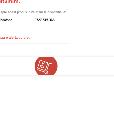
ultumim.
despre acest produs ? Va stam la dispozitie la:
Vodafone
0727.515.368
aza o alerta de pret