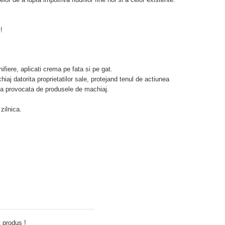
!
fiere, aplicati crema pe fata si pe gat.
j datorita proprietatilor sale, protejand tenul de actiunea
rea provocata de produsele de machiaj.
zilnica.
Adauga comentariu
 produs !