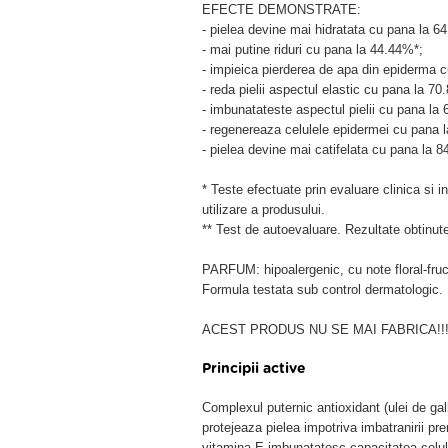
EFECTE DEMONSTRATE:
- pielea devine mai hidratata cu pana la 6
- mai putine riduri cu pana la 44.44%*;
- impieica pierderea de apa din epiderma 
- reda pielii aspectul elastic cu pana la 70
- imbunatateste aspectul pielii cu pana la
- regenereaza celulele epidermei cu pana 
- pielea devine mai catifelata cu pana la 
* Teste efectuate prin evaluare clinica si
utilizare a produsului.
** Test de autoevaluare. Rezultate obtinut
PARFUM: hipoalergenic, cu note floral-fruc
Formula testata sub control dermatologic.
ACEST PRODUS NU SE MAI FABRICA!!!
Principii active
Complexul puternic antioxidant (ulei de gal
protejeaza pielea impotriva imbatranirii pr
vitamina E imbunatatesc capacitatea celulelo