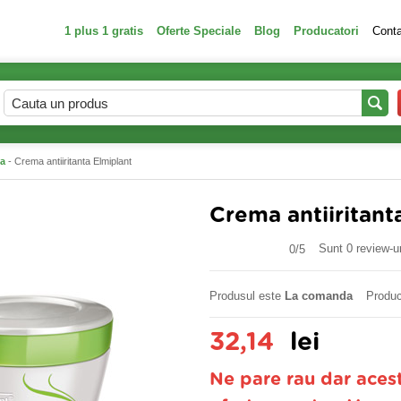
1 plus 1 gratis
Oferte Speciale
Blog
Producatori
Cont
ca
- Crema antiiritanta Elmiplant
Crema antiiritant
Sunt 0 review-ur
0/
5
Produsul este
La comanda
Produc
32,14
lei
Ne pare rau dar aces