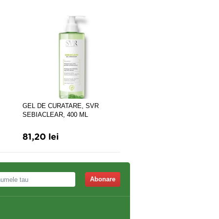
GEL DE CURATARE, SVR
SET NOURISH
SEBIACLEAR, 400 ML
ROUTINE,SYNERGY THE
81,20 lei
267,60 lei
Abonare