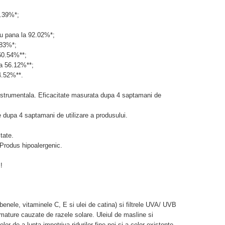
4.39%*;
cu pana la 92.02%*;
.83%*;
 60.54%**;
la 56.12%**;
84.52%**.
 instrumentala. Eficacitate masurata dupa 4 saptamani de
e dupa 4 saptamani de utilizare a produsului.
tate.
 Produs hipoalergenic.
!
benele, vitaminele C, E si ulei de catina) si filtrele UVA/ UVB
emature cauzate de razele solare. Uleiul de masline si
r de a lupta impotriva ridurilor fine noi si a celor existente.