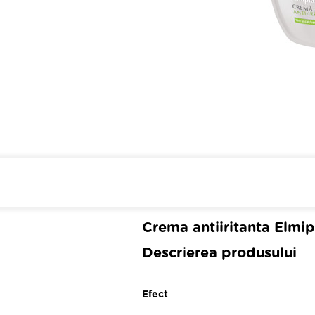
Cumpara de minim 299 lei
din farmaci
Crema antiiritanta Elmip
Descrierea produsului
Efect