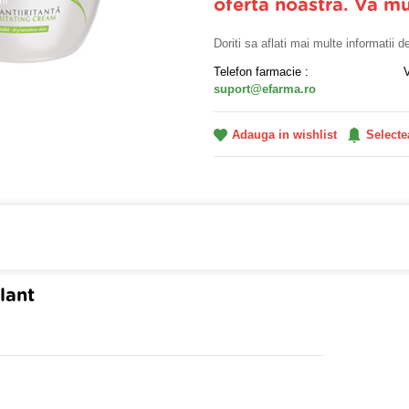
oferta noastra. Va m
Doriti sa aflati mai multe informatii 
Telefon farmacie :
suport@efarma.ro
Adauga in wishlist
Selecte
a online eFarma si beneficiezi de transport gratuit!
lant