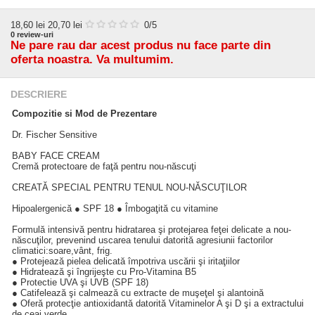
18,60
lei
20,70 lei
0
/5
0
review-uri
Ne pare rau dar acest produs nu face parte din
oferta noastra. Va multumim.
DESCRIERE
Compozitie si Mod de Prezentare
Dr. Fischer Sensitive
BABY FACE CREAM
Cremă protectoare de faţă pentru nou-născuţi
CREATĂ SPECIAL PENTRU TENUL NOU-NĂSCUŢILOR
Hipoalergenică ● SPF 18 ● Îmbogaţită cu vitamine
Formulă intensivă pentru hidratarea şi protejarea feţei delicate a nou-
născuţilor, prevenind uscarea tenului datorită agresiunii factorilor
climatici:soare,vânt, frig.
● Protejează pielea delicată împotriva uscării şi iritaţiilor
● Hidratează şi îngrijeşte cu Pro-Vitamina B5
● Protectie UVA şi UVB (SPF 18)
● Catifelează şi calmează cu extracte de muşeţel şi alantoină
● Oferă protecţie antioxidantă datorită Vitaminelor A şi D şi a extractului
de ceai verde