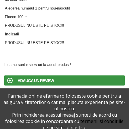
Alegerea numărul 1 pentru nou-născuţi!
Flacon 100 ml.
PRODUSUL NU ESTE PE STOC!!!
Indicatii
PRODUSUL NU ESTE PE STOC!!!
Inca nu sunt review-uri la acest produs !
ADAUGA UN REVIEW
Farmacia online efarma.ro foloseste cookie pentru a
TERMENI SI CONDITII
asigura vizitatorilor o cat mai placuta experienta pe site-
ul nostru.
POLITICA DE CONFIDENTIALITATE
Prin inchiderea acestui mesaj sunteti de acord cu
folosirea cookie in concordanta cu
termenii si conditiile
VERSIUNEA DESKTOP
de pe site-ul nostru.