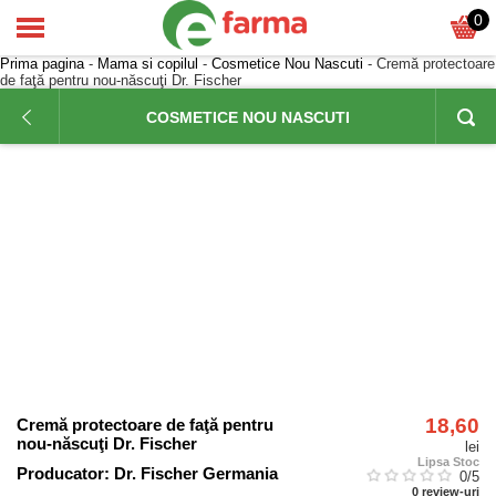
0
Prima pagina
-
Mama si copilul
-
Cosmetice Nou Nascuti
- Cremă protectoare
de faţă pentru nou-născuţi Dr. Fischer
COSMETICE NOU NASCUTI
18,60
Cremă protectoare de faţă pentru
nou-născuţi Dr. Fischer
lei
Lipsa Stoc
Producator:
Dr. Fischer Germania
0
/5
0
review-uri