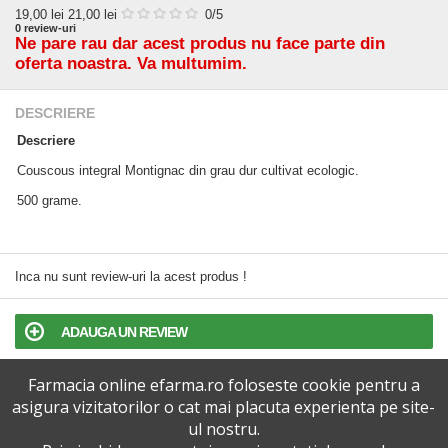
19,00
lei
21,00 lei
0
/5
0
review-uri
Ne pare rau dar acest produs nu face parte din
oferta noastra. Va multumim.
DESCRIERE
Descriere
Couscous integral Montignac din grau dur cultivat ecologic.
500 grame.
Inca nu sunt review-uri la acest produs !
ADAUGA UN REVIEW
Farmacia online efarma.ro foloseste cookie pentru a
TERMENI SI CONDITII
asigura vizitatorilor o cat mai placuta experienta pe site-
ul nostru.
POLITICA DE CONFIDENTIALITATE