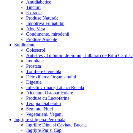
Antidiabetice
Tincturi
Extracte
Produse Naturale
Impotriva Fumatului
Aloe Vera
Condimente, mirodenii
Produse Apicole
Suplimente
Colesterol
Antistres , Tulburari de Somn, Tulburari de Ritm Cardiac
Imunitate
Prostata
Tonifiere Generala
Detoxifierea Organismului
Digestie
Infectii Urinare, Litiaza Renala
Afectiuni Osteoarticulare
Produse cu Lactoferina
Terapia Diabetului
Seminte, Nuci
Vegetarieni, Vegani
Ingrijire si Igiena Personala
Ingrijire Dinti si Cavitate Bucala
Ingrijire Par si Cap