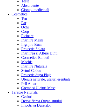
Teste
Absorbante
Ciorapi medicinali
Cosmetice
Ten
Par
Ochi
Corp
Picioare
Ingrijire Maini
Ingrijire Buze
Protectie Solara
Ingrijirea si Albire Dinti
Cosmetice Barbati
Machiaj
Ingrijire Naturala
Seturi Cadou
Protectie dupa Plaja
Uleiuri naturale, uleiuri esentiale
Pell Amar
Creme si Uleiuri Masaj
Terapie Naturista
Ceaiuri
Detoxifierea Organismului
Impotriva Durerilor