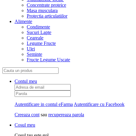
Concentrate proteice
Masa musculara
Protectia articulatiilor
Alimente
Condimente
Sucuri Lapte
Ceareale
Legume Fructe
Ulei
Seminte
Fructe Legume Uscate
Contul meu
Autentificare in contul eFarma
Autentificare cu Facebook
Creeaza cont
sau
recupereaza parola
Cosul meu
Cosul tau este gol