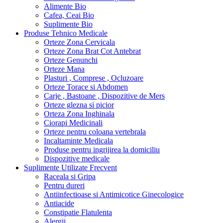
Alimente Bio
Cafea, Ceai Bio
Suplimente Bio
Produse Tehnico Medicale
Orteze Zona Cervicala
Orteze Zona Brat Cot Antebrat
Orteze Genunchi
Orteze Mana
Plasturi , Comprese , Ocluzoare
Orteze Torace si Abdomen
Carje , Bastoane , Dispozitive de Mers
Orteze glezna si picior
Orteza Zona Inghinala
Ciorapi Medicinali
Orteze pentru coloana vertebrala
Incaltaminte Medicala
Produse pentru ingrijirea la domiciliu
Dispozitive medicale
Suplimente Utilizate Frecvent
Raceala si Gripa
Pentru dureri
Antiinfectioase si Antimicotice Ginecologice
Antiacide
Constipatie Flatulenta
Alergii