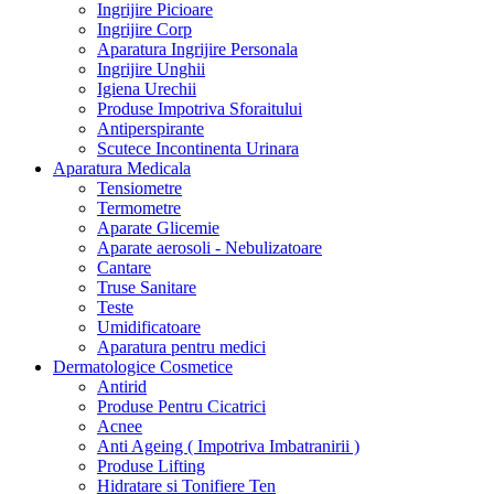
Ingrijire Picioare
Ingrijire Corp
Aparatura Ingrijire Personala
Ingrijire Unghii
Igiena Urechii
Produse Impotriva Sforaitului
Antiperspirante
Scutece Incontinenta Urinara
Aparatura Medicala
Tensiometre
Termometre
Aparate Glicemie
Aparate aerosoli - Nebulizatoare
Cantare
Truse Sanitare
Teste
Umidificatoare
Aparatura pentru medici
Dermatologice Cosmetice
Antirid
Produse Pentru Cicatrici
Acnee
Anti Ageing ( Impotriva Imbatranirii )
Produse Lifting
Hidratare si Tonifiere Ten