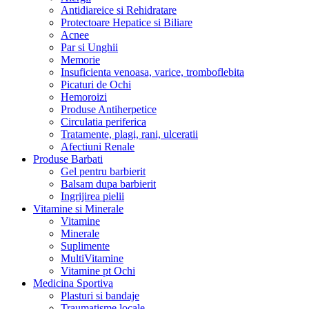
Antidiareice si Rehidratare
Protectoare Hepatice si Biliare
Acnee
Par si Unghii
Memorie
Insuficienta venoasa, varice, tromboflebita
Picaturi de Ochi
Hemoroizi
Produse Antiherpetice
Circulatia periferica
Tratamente, plagi, rani, ulceratii
Afectiuni Renale
Produse Barbati
Gel pentru barbierit
Balsam dupa barbierit
Ingrijirea pielii
Vitamine si Minerale
Vitamine
Minerale
Suplimente
MultiVitamine
Vitamine pt Ochi
Medicina Sportiva
Plasturi si bandaje
Traumatisme locale