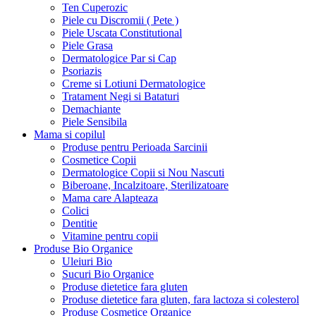
Ten Cuperozic
Piele cu Discromii ( Pete )
Piele Uscata Constitutional
Piele Grasa
Dermatologice Par si Cap
Psoriazis
Creme si Lotiuni Dermatologice
Tratament Negi si Bataturi
Demachiante
Piele Sensibila
Mama si copilul
Produse pentru Perioada Sarcinii
Cosmetice Copii
Dermatologice Copii si Nou Nascuti
Biberoane, Incalzitoare, Sterilizatoare
Mama care Alapteaza
Colici
Dentitie
Vitamine pentru copii
Produse Bio Organice
Uleiuri Bio
Sucuri Bio Organice
Produse dietetice fara gluten
Produse dietetice fara gluten, fara lactoza si colesterol
Produse Cosmetice Organice