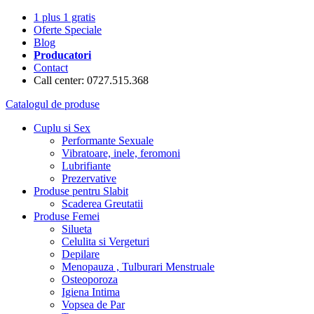
1 plus 1 gratis
Oferte Speciale
Blog
Producatori
Contact
Call center: 0727.515.368
Catalogul de produse
Cuplu si Sex
Performante Sexuale
Vibratoare, inele, feromoni
Lubrifiante
Prezervative
Produse pentru Slabit
Scaderea Greutatii
Produse Femei
Silueta
Celulita si Vergeturi
Depilare
Menopauza , Tulburari Menstruale
Osteoporoza
Igiena Intima
Vopsea de Par