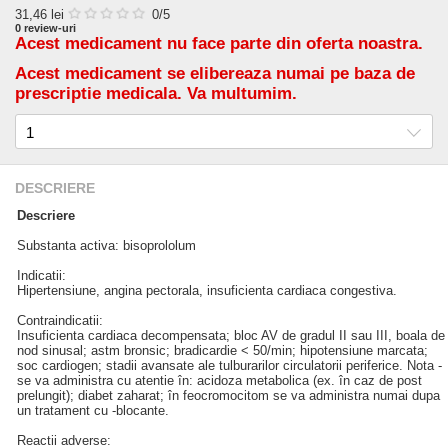
31,46
lei
0
/5
0
review-uri
Acest medicament nu face parte din oferta noastra.
Acest medicament se elibereaza numai pe baza de
prescriptie medicala. Va multumim.
DESCRIERE
Descriere
Substanta activa: bisoprololum
Indicatii:
Hipertensiune, angina pectorala, insuficienta cardiaca congestiva.
Contraindicatii:
Insuficienta cardiaca decompensata; bloc AV de gradul II sau III, boala de
nod sinusal; astm bronsic; bradicardie < 50/min; hipotensiune marcata;
soc cardiogen; stadii avansate ale tulburarilor circulatorii periferice. Nota -
se va administra cu atentie în: acidoza metabolica (ex. în caz de post
prelungit); diabet zaharat; în feocromocitom se va administra numai dupa
un tratament cu -blocante.
Reactii adverse: