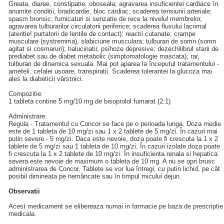
Greata, diaree, constipatie; oboseala; agravarea insuficientei cardiace în
anumite conditii, bradicardie, bloc cardiac; scaderea tensiunii arteriale;
spasm bronsic; furnicaturi si senzatie de rece la nivelul membrelor,
agravarea tulburarilor circulatorii periferice; scaderea fluxului lacrimal
(atentie! purtatorii de lentile de contact); reactii cutanate; crampe
musculare (systremma), slabiciune musculara; tulburari de somn (somn
agitat si cosmaruri); halucinatii; psihoze depresive; dezechilibrul starii de
prediabet sau de diabet metabolic (simptomatologie mascata); rar,
tulburari de dinamica sexuala. Mai pot aparea la începutul tratamentului -
ameteli, cefalei usoare, transpiratii. Scaderea tolerantei la glucoza mai
ales la diabeticii vârstnici.
Compozitie:
1 tableta contine 5 mg/10 mg de bisoprolol fumarat (2:1)
Administrare:
Regula - Tratamentul cu Concor se face pe o perioada lunga. Doza medie
este de 1 tableta de 10 mg/zi sau 1 x 2 tablete de 5 mg/zi. În cazuri mai
putin severe - 5 mg/zi. Daca este nevoie, doza poate fi crescuta la 1 x 2
tablete de 5 mg/zi sau 1 tableta de 10 mg/zi. În cazuri izolate doza poate
fi crescuta la 1 x 2 tablete de 10 mg/zi. În insuficienta renala si hepatica
severa este nevoie de maximum o tableta de 10 mg. A nu se opri brusc
administrarea de Concor. Tablete se vor lua întregi, cu putin lichid, pe cât
posibil dimineata pe nemâncate sau în timpul micului dejun.
Observatii
Acest medicament se elibereaza numai in farmacie pe baza de prescriptie
medicala.