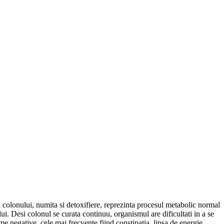
a colonului, numita si detoxifiere, reprezinta procesul metabolic normal
lui. Desi colonul se curata continuu, organismul are dificultati in a se
 negative, cele mai frecvente fiind constipatia, lipsa de energie,