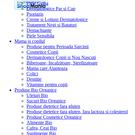
Piele Grasa
Dermatologice Par si Cap
Psoriazis
Creme si Lotiuni Dermatologice
Tratament Negi si Bataturi
Demachiante
Piele Sensibila
Mama si copilul
Produse pentru Perioada Sarcinii
Cosmetice Copii
Dermatologice Copii si Nou Nascuti
Biberoane, Incalzitoare, Sterilizatoare
Mama care Alapteaza
Colici
Dentitie
Vitamine pentru copii
Produse Bio Organice
Uleiuri Bio
Sucuri Bio Organice
Produse dietetice fara gluten
Produse dietetice fara gluten, fara lactoza si colesterol
Produse Cosmetice Organice
Alimente Bio
Cafea, Ceai Bio
Suplimente Bio