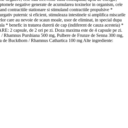
mptomele negative generate de acumularea toxinelor in organism, cele
and contractiile stationare si stimuland contractiile propulsive *
urgativ puternic si eficient, stimuleaza intestinele si amplifica miscarile
nelor care au nevoie de scaun moale, usor de eliminat, in special dupa
ala * benefic in tratarea durerii de cap (indiferent de cauza acesteia) *
ARE: 2 capsule, de 2 ori pe zi. Doza maxima este de 4 capsule pe zi.
rada / Rhamnus Purshiana 500 mg, Pulbere de Frunze de Senna 300 mg,
 de Buckthorn / Rhamnus Cathartica 100 mg Alte ingrediente: