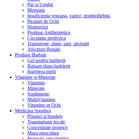
Par si Unghii
Memorie
Insuficienta venoasa, varice, tromboflebita
Picaturi de Ochi
Hemoroizi
Produse Antiherpetice
Circulatia periferica
Tratamente, plagi, rani, ulceratii
Afectiuni Renale
Produse Barbati
Gel pentru barbierit
Balsam dupa barbierit
Ingrijirea pielii
Vitamine si Minerale
Vitamine
Minerale
Suplimente
MultiVitamine
Vitamine pt Ochi
Medicina Sportiva
Plasturi si bandaje
Traumatisme locale
Concentrate proteice
Masa musculara
Protectia articulatiilor