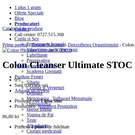
1 plus 1 gratis
Oferte Speciale
Blog
Producatori
Catalogul de produse
Contact
Call center: 0727.515.368
Cuplu si Sex
Performante Sexuale
Prima pagina
-
Terapie Naturista
-
Detoxifierea Organismului
- Colon
Vibratoare, inele, feromoni
Lubrifiante
Prezervative
Colon Cleanser Ultimate STOC 
Produse pentru Slabit
Scaderea Greutatii
Produse Femei
0/
5
Silueta
Sunt 0 review-uri
Celulita si Vergeturi
Adauga un review
Depilare
Menopauza , Tulburari Menstruale
Produsul este
Lipsa Stoc
Osteoporoza
Producator:
Nutrabest Promotion
Igiena Intima
Vopsea de Par
86,80
lei
Teste
Absorbante
Primesti
1 punct
de fidelitate
Ciorapi medicinali