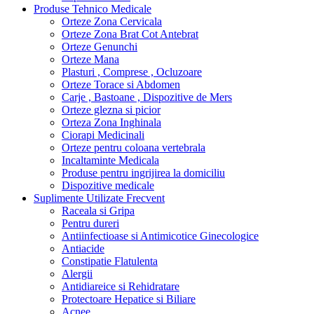
Produse Tehnico Medicale
Orteze Zona Cervicala
Orteze Zona Brat Cot Antebrat
Orteze Genunchi
Orteze Mana
Plasturi , Comprese , Ocluzoare
Orteze Torace si Abdomen
Carje , Bastoane , Dispozitive de Mers
Orteze glezna si picior
Orteza Zona Inghinala
Ciorapi Medicinali
Orteze pentru coloana vertebrala
Incaltaminte Medicala
Produse pentru ingrijirea la domiciliu
Dispozitive medicale
Suplimente Utilizate Frecvent
Raceala si Gripa
Pentru dureri
Antiinfectioase si Antimicotice Ginecologice
Antiacide
Constipatie Flatulenta
Alergii
Antidiareice si Rehidratare
Protectoare Hepatice si Biliare
Acnee