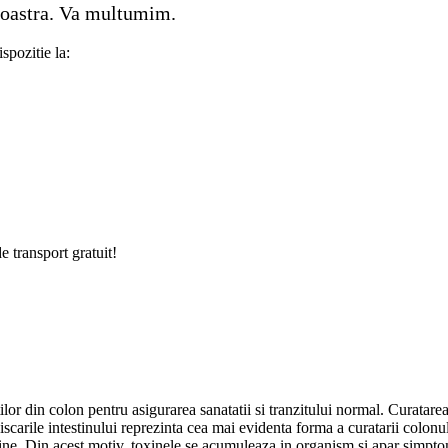
 noastra. Va multumim.
spozitie la:
e transport gratuit!
ilor din colon pentru asigurarea sanatatii si tranzitului normal. Curatare
iscarile intestinului reprezinta cea mai evidenta forma a curatarii colonu
ine. Din acest motiv, toxinele se acumuleaza in organism si apar simptome