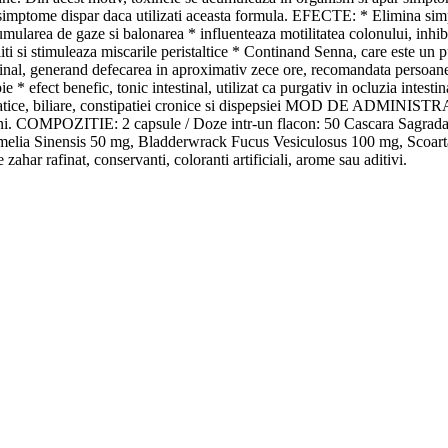
e simptome dispar daca utilizati aceasta formula. EFECTE: * Elimina si
cumularea de gaze si balonarea * influenteaza motilitatea colonului, inhib
liti si stimuleaza miscarile peristaltice * Continand Senna, care este un p
ntestinal, generand defecarea in aproximativ zece ore, recomandata persoa
 * efect benefic, tonic intestinal, utilizat ca purgativ in ocluzia intestin
hepatice, biliare, constipatiei cronice si dispepsiei MOD DE ADMINISTR
de 3 ani. COMPOZITIE: 2 capsule / Doze intr-un flacon: 50 Cascara Sag
lia Sinensis 50 mg, Bladderwrack Fucus Vesiculosus 100 mg, Scoarta
ar rafinat, conservanti, coloranti artificiali, arome sau aditivi.