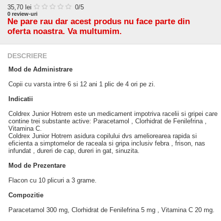
35,70
lei
0
/5
0
review-uri
Ne pare rau dar acest produs nu face parte din
oferta noastra. Va multumim.
DESCRIERE
Mod de Administrare
Copii cu varsta intre 6 si 12 ani 1 plic de 4 ori pe zi.
Indicatii
Coldrex Junior Hotrem este un medicament impotriva racelii si gripei care
contine trei substante active: Paracetamol , Clorhidrat de Fenilefrina ,
Vitamina C.
Coldrex Junior Hotrem asidura copilului dvs ameliorearea rapida si
eficienta a simptomelor de raceala si gripa inclusiv febra , frison, nas
infundat , dureri de cap, dureri in gat, sinuzita.
Mod de Prezentare
Flacon cu 10 plicuri a 3 grame.
Compozitie
Paracetamol 300 mg, Clorhidrat de Fenilefrina 5 mg , Vitamina C 20 mg.