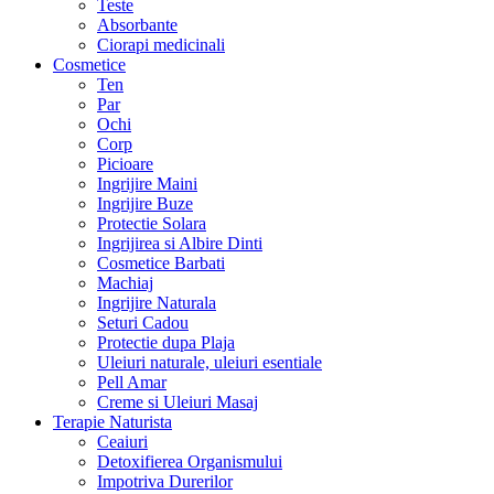
Teste
Absorbante
Ciorapi medicinali
Cosmetice
Ten
Par
Ochi
Corp
Picioare
Ingrijire Maini
Ingrijire Buze
Protectie Solara
Ingrijirea si Albire Dinti
Cosmetice Barbati
Machiaj
Ingrijire Naturala
Seturi Cadou
Protectie dupa Plaja
Uleiuri naturale, uleiuri esentiale
Pell Amar
Creme si Uleiuri Masaj
Terapie Naturista
Ceaiuri
Detoxifierea Organismului
Impotriva Durerilor