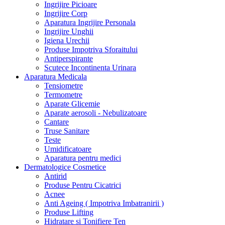
Ingrijire Picioare
Ingrijire Corp
Aparatura Ingrijire Personala
Ingrijire Unghii
Igiena Urechii
Produse Impotriva Sforaitului
Antiperspirante
Scutece Incontinenta Urinara
Aparatura Medicala
Tensiometre
Termometre
Aparate Glicemie
Aparate aerosoli - Nebulizatoare
Cantare
Truse Sanitare
Teste
Umidificatoare
Aparatura pentru medici
Dermatologice Cosmetice
Antirid
Produse Pentru Cicatrici
Acnee
Anti Ageing ( Impotriva Imbatranirii )
Produse Lifting
Hidratare si Tonifiere Ten