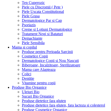
Ten Cuperozic
Piele cu Discromii ( Pete )
Piele Uscata Constitutional
Piele Grasa
Dermatologice Par si Cap
Psoriazis
Creme si Lotiuni Dermatologice
Tratament Negi si Bataturi
Demachiante
Piele Sensibila
Mama si copilul
Produse pentru Perioada Sarcinii
Cosmetice Copii
Dermatologice Copii si Nou Nascuti
Biberoane, Incalzitoare, Sterilizatoare
Mama care Alapteaza
Colici
Dentitie
Vitamine pentru copii
Produse Bio Organice
Uleiuri Bio
Sucuri Bio Organice
Produse dietetice fara gluten
Produse dietetice fara gluten, fara lactoza si colesterol
Produse Cosmetice Organice