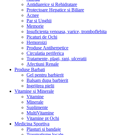
Antidiareice si Rehidratare
Protectoare Hepatice si Biliare
Acnee
Par si Unghii
Memorie
Insuficienta venoasa, varice, tromboflebita
Picaturi de Ochi
Hemoroizi
Produse Antiherpetice
Circulatia periferica
Tratamente, plagi, rani, ulceratii
Afectiuni Renale
Produse Barbati
Gel pentru barbierit
Balsam dupa barbierit
Ingrijirea pielii
Vitamine si Minerale
Vitamine
Minerale
Suplimente
MultiVitamine
Vitamine pt Ochi
Medicina Sportiva
Plasturi si bandaje
Traumatisme locale