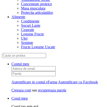
Concentrate proteice
Masa musculara
Protectia articulatiilor
Alimente
Condimente
Sucuri Lapte
Ceareale
Legume Fructe
Ulei
Seminte
Fructe Legume Uscate
Contul meu
Autentificare in contul eFarma
Autentificare cu Facebook
Creeaza cont
sau
recupereaza parola
Cosul meu
Cosul tau este gol