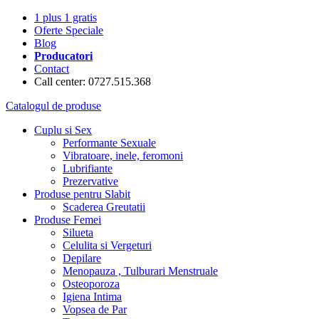
1 plus 1 gratis
Oferte Speciale
Blog
Producatori
Contact
Call center: 0727.515.368
Catalogul de produse
Cuplu si Sex
Performante Sexuale
Vibratoare, inele, feromoni
Lubrifiante
Prezervative
Produse pentru Slabit
Scaderea Greutatii
Produse Femei
Silueta
Celulita si Vergeturi
Depilare
Menopauza , Tulburari Menstruale
Osteoporoza
Igiena Intima
Vopsea de Par