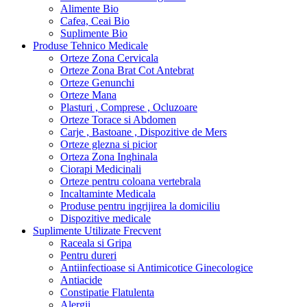
Alimente Bio
Cafea, Ceai Bio
Suplimente Bio
Produse Tehnico Medicale
Orteze Zona Cervicala
Orteze Zona Brat Cot Antebrat
Orteze Genunchi
Orteze Mana
Plasturi , Comprese , Ocluzoare
Orteze Torace si Abdomen
Carje , Bastoane , Dispozitive de Mers
Orteze glezna si picior
Orteza Zona Inghinala
Ciorapi Medicinali
Orteze pentru coloana vertebrala
Incaltaminte Medicala
Produse pentru ingrijirea la domiciliu
Dispozitive medicale
Suplimente Utilizate Frecvent
Raceala si Gripa
Pentru dureri
Antiinfectioase si Antimicotice Ginecologice
Antiacide
Constipatie Flatulenta
Alergii