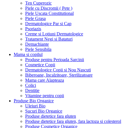
Ten Cuperozic
Piele cu Discromii ( Pete )
Piele Uscata Constitutional
Piele Grasa
Dermatologice Par si Cap
Psoriazis
Creme si Lotiuni Dermatologice
Tratament Negi si Bataturi
Demachiante
Piele Sensibila
Mama si copilul
Produse pentru Perioada Sarcinii
Cosmetice Copii
Dermatologice Copii si Nou Nascuti
Biberoane, Incalzitoare, Sterilizatoare
Mama care Alapteaza
Colici
Dentitie
Vitamine pentru copii
Produse Bio Organice
Uleiuri Bio
Sucuri Bio Organice
Produse dietetice fara gluten
Produse dietetice fara gluten, fara lactoza si colesterol
Produse Cosmetice Organice