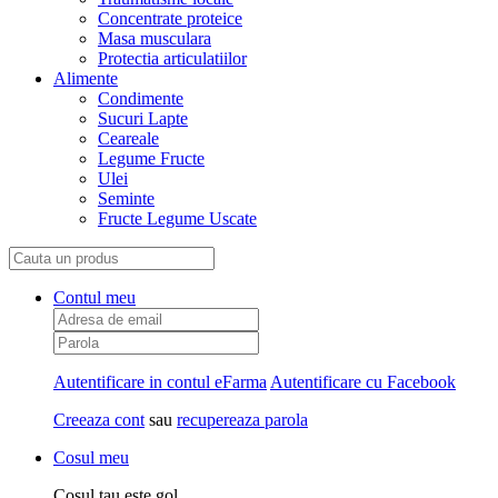
Concentrate proteice
Masa musculara
Protectia articulatiilor
Alimente
Condimente
Sucuri Lapte
Ceareale
Legume Fructe
Ulei
Seminte
Fructe Legume Uscate
Contul meu
Autentificare in contul eFarma
Autentificare cu Facebook
Creeaza cont
sau
recupereaza parola
Cosul meu
Cosul tau este gol