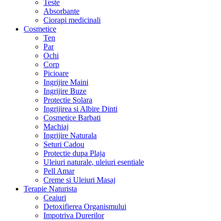
Teste
Absorbante
Ciorapi medicinali
Cosmetice
Ten
Par
Ochi
Corp
Picioare
Ingrijire Maini
Ingrijire Buze
Protectie Solara
Ingrijirea si Albire Dinti
Cosmetice Barbati
Machiaj
Ingrijire Naturala
Seturi Cadou
Protectie dupa Plaja
Uleiuri naturale, uleiuri esentiale
Pell Amar
Creme si Uleiuri Masaj
Terapie Naturista
Ceaiuri
Detoxifierea Organismului
Impotriva Durerilor