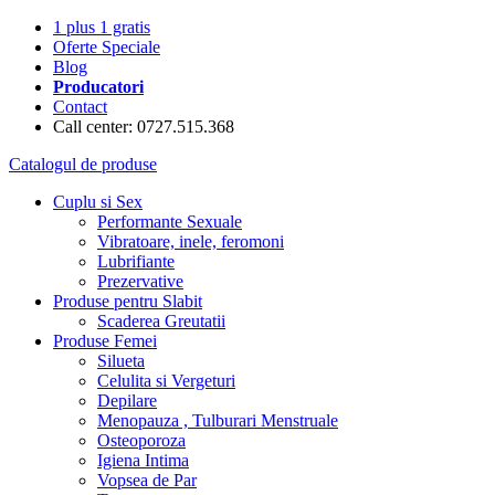
1 plus 1 gratis
Oferte Speciale
Blog
Producatori
Contact
Call center: 0727.515.368
Catalogul de produse
Cuplu si Sex
Performante Sexuale
Vibratoare, inele, feromoni
Lubrifiante
Prezervative
Produse pentru Slabit
Scaderea Greutatii
Produse Femei
Silueta
Celulita si Vergeturi
Depilare
Menopauza , Tulburari Menstruale
Osteoporoza
Igiena Intima
Vopsea de Par