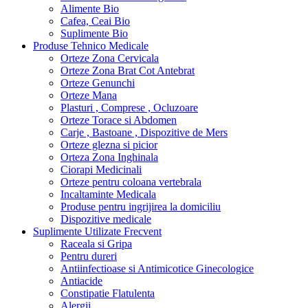
Alimente Bio
Cafea, Ceai Bio
Suplimente Bio
Produse Tehnico Medicale
Orteze Zona Cervicala
Orteze Zona Brat Cot Antebrat
Orteze Genunchi
Orteze Mana
Plasturi , Comprese , Ocluzoare
Orteze Torace si Abdomen
Carje , Bastoane , Dispozitive de Mers
Orteze glezna si picior
Orteza Zona Inghinala
Ciorapi Medicinali
Orteze pentru coloana vertebrala
Incaltaminte Medicala
Produse pentru ingrijirea la domiciliu
Dispozitive medicale
Suplimente Utilizate Frecvent
Raceala si Gripa
Pentru dureri
Antiinfectioase si Antimicotice Ginecologice
Antiacide
Constipatie Flatulenta
Alergii