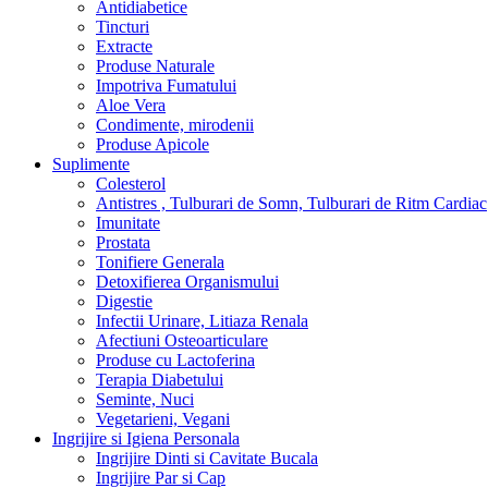
Antidiabetice
Tincturi
Extracte
Produse Naturale
Impotriva Fumatului
Aloe Vera
Condimente, mirodenii
Produse Apicole
Suplimente
Colesterol
Antistres , Tulburari de Somn, Tulburari de Ritm Cardiac
Imunitate
Prostata
Tonifiere Generala
Detoxifierea Organismului
Digestie
Infectii Urinare, Litiaza Renala
Afectiuni Osteoarticulare
Produse cu Lactoferina
Terapia Diabetului
Seminte, Nuci
Vegetarieni, Vegani
Ingrijire si Igiena Personala
Ingrijire Dinti si Cavitate Bucala
Ingrijire Par si Cap