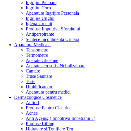
Ingrijire Picioare
Ingrijire Corp
Aparatura Ingrijire Personala
Ingrijire Unghii
Igiena Urechii
Produse Impotriva Sforaitului
Antiperspirante
Scutece Incontinenta Urinara
Aparatura Medicala
Tensiometre
Termometre
Aparate Glicemie
Aparate aerosoli - Nebulizatoare
Cantare
Truse Sanitare
Teste
Umidificatoare
Aparatura pentru medici
Dermatologice Cosmetice
Antirid
Produse Pentru Cicatrici
Acnee
Anti Ageing ( Impotriva Imbatranirii )
Produse Lifting
Hidratare si Tonifiere Ten