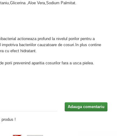
itaniu,Glicerina ,Aloe Vera,Sodium Palmitat.
bacterial actioneaza profund la nivelul porilor pentru a
 impotriva bacteriilor cauzatoare de cosuri.In plus contine
ra cu efect hidratant.
e porii prevenind aparitia cosurilor fara a usca pielea.
Adauga comentariu
 produs !