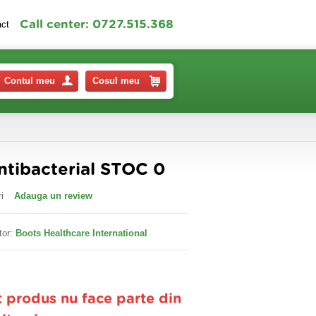
Call center: 0727.515.368
act
Contul meu
Cosul meu
ntibacterial STOC 0
i
Adauga un review
tor:
Boots Healthcare International
t produs nu face parte din