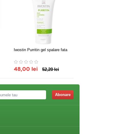
Iwostin Purritin gel spalare fata
Cremă intensivă antiacneic
extract de melc
48,00 lei
52,20 lei
88,20 lei
Abonare