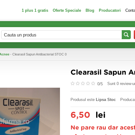
1 plus 1 gratis
Oferte Speciale
Blog
Producatori
Cont
Acnee
- Clearasil Sapun Antibacterial STOC 0
Clearasil Sapun A
Sunt 0 review-ur
0/
5
Produsul este
Lipsa Stoc
Produca
6,50
lei
Ne pare rau dar aces