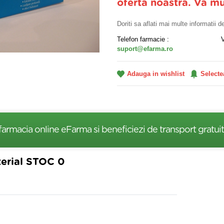
oferta noastra. Va m
Doriti sa aflati mai multe informatii 
Telefon farmacie :
suport@efarma.ro
Adauga in wishlist
Selecte
farmacia online eFarma si beneficiezi de transport gratuit
terial STOC 0