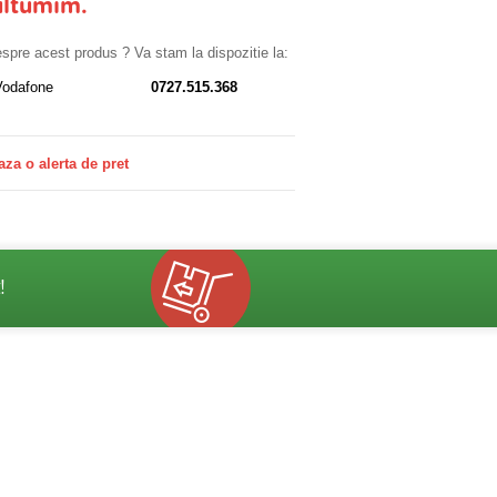
ultumim.
despre acest produs ? Va stam la dispozitie la:
Vodafone
0727.515.368
aza o alerta de pret
!