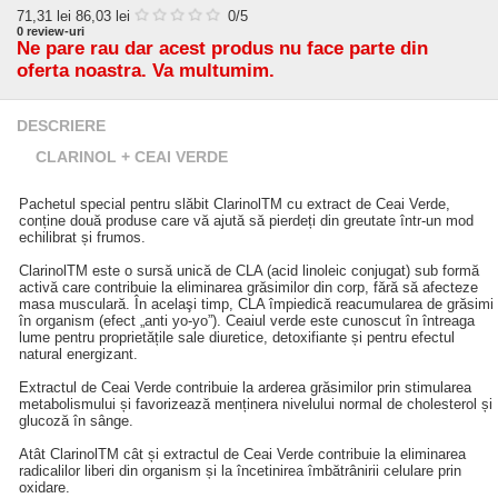
71,31
lei
86,03 lei
0
/5
0
review-uri
Ne pare rau dar acest produs nu face parte din
oferta noastra. Va multumim.
DESCRIERE
CLARINOL + CEAI VERDE
Pachetul special pentru slăbit ClarinolTM cu extract de Ceai Verde,
conține două produse care vă ajută să pierdeți din greutate într-un mod
echilibrat și frumos.
ClarinolTM este o sursă unică de CLA (acid linoleic conjugat) sub formă
activă care contribuie la eliminarea grăsimilor din corp, fără să afecteze
masa musculară. În acelaşi timp, CLA împiedică reacumularea de grăsimi
în organism (efect „anti yo-yo”). Ceaiul verde este cunoscut în întreaga
lume pentru proprietățile sale diuretice, detoxifiante și pentru efectul
natural energizant.
Extractul de Ceai Verde contribuie la arderea grăsimilor prin stimularea
metabolismului și favorizează menținera nivelului normal de cholesterol și
glucoză în sânge.
Atât ClarinolTM cât și extractul de Ceai Verde contribuie la eliminarea
radicalilor liberi din organism și la încetinirea îmbătrânirii celulare prin
oxidare.