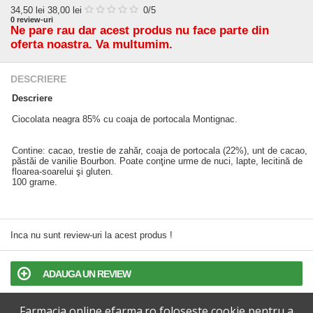
34,50
lei
38,00 lei
0
/5
0
review-uri
Ne pare rau dar acest produs nu face parte din
oferta noastra. Va multumim.
DESCRIERE
Descriere
Ciocolata neagra 85% cu coaja de portocala Montignac.
Contine: cacao, trestie de zahăr, coaja de portocala (22%), unt de cacao,
păstăi de vanilie Bourbon. Poate conţine urme de nuci, lapte, lecitină de
floarea-soarelui şi gluten.
100 grame.
Inca nu sunt review-uri la acest produs !
ADAUGA UN REVIEW
Farmacia online efarma.ro foloseste cookie pentru a