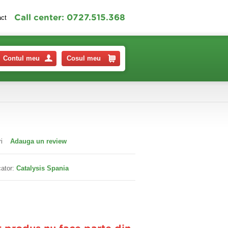
Call center: 0727.515.368
act
Contul meu
Cosul meu
i
Adauga un review
ator:
Catalysis Spania