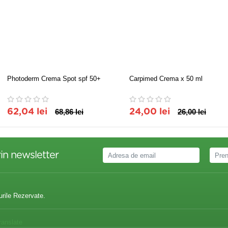
Photoderm Crema Spot spf 50+
Carpimed Crema x 50 ml
62,04 lei
68,86 lei
24,00 lei
26,00 lei
in newsletter
urile Rezervate.
ranslate