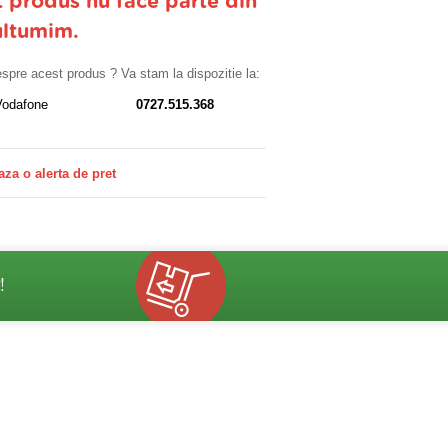
t produs nu face parte din
ultumim.
despre acest produs ? Va stam la dispozitie la:
Vodafone
0727.515.368
aza o alerta de pret
!