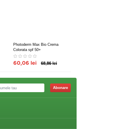
Photoderm Max Bio Crema
Photoderm M SPF 50+ UVA
Colorata spf 50+
Crema 40 gr
60,06 lei
68,86 lei
59,40 lei
Abonare