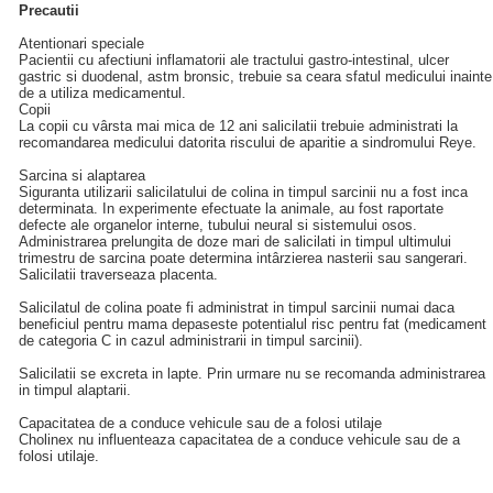
Precautii
Atentionari speciale
Pacientii cu afectiuni inflamatorii ale tractului gastro-intestinal, ulcer
gastric si duodenal, astm bronsic, trebuie sa ceara sfatul medicului inainte
de a utiliza medicamentul.
Copii
La copii cu vârsta mai mica de 12 ani salicilatii trebuie administrati la
recomandarea medicului datorita riscului de aparitie a sindromului Reye.
Sarcina si alaptarea
Siguranta utilizarii salicilatului de colina in timpul sarcinii nu a fost inca
determinata. In experimente efectuate la animale, au fost raportate
defecte ale organelor interne, tubului neural si sistemului osos.
Administrarea prelungita de doze mari de salicilati in timpul ultimului
trimestru de sarcina poate determina intârzierea nasterii sau sangerari.
Salicilatii traverseaza placenta.
Salicilatul de colina poate fi administrat in timpul sarcinii numai daca
beneficiul pentru mama depaseste potentialul risc pentru fat (medicament
de categoria C in cazul administrarii in timpul sarcinii).
Salicilatii se excreta in lapte. Prin urmare nu se recomanda administrarea
in timpul alaptarii.
Capacitatea de a conduce vehicule sau de a folosi utilaje
Cholinex nu influenteaza capacitatea de a conduce vehicule sau de a
folosi utilaje.