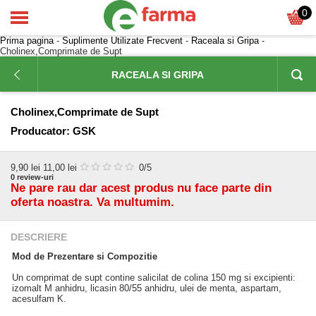
0
Prima pagina
-
Suplimente Utilizate Frecvent
-
Raceala si Gripa
-
Cholinex,Comprimate de Supt
RACEALA SI GRIPA
Cholinex,Comprimate de Supt
Producator:
GSK
9,90
lei
11,00 lei
0
/5
0
review-uri
Ne pare rau dar acest produs nu face parte din
oferta noastra. Va multumim.
DESCRIERE
Mod de Prezentare si Compozitie
Un comprimat de supt contine salicilat de colina 150 mg si excipienti:
izomalt M anhidru, licasin 80/55 anhidru, ulei de menta, aspartam,
acesulfam K.