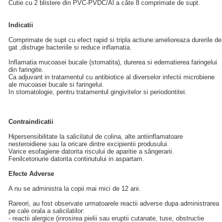
Cutie cu 2 blistere din PVC-PVDC/Al a câte 8 comprimate de supt.
Indicatii
Comprimate de supt cu efect rapid si tripla actiune:amelioreaza durerile de
gat ,distruge bacteriile si reduce inflamatia.
Inflamatia mucoasei bucale (stomatita), durerea si edematierea faringelui
din faringite.
Ca adjuvant in tratamentul cu antibiotice al diverselor infectii microbiene
ale mucoasei bucale si faringelui.
In stomatologie, pentru tratamentul gingivitelor si periodontitei.
Contraindicatii
Hipersensibilitate la salicilatul de colina, alte antiinflamatoare
nesteroidiene sau la oricare dintre excipientii produsului.
Varice esofagiene datorita riscului de aparitie a sângerarii.
Fenilcetonurie datorita continutului in aspartam.
Efecte Adverse
A nu se administra la copii mai mici de 12 ani.
Rareori, au fost observate urmatoarele reactii adverse dupa administrarea
pe cale orala a salicilatilor:
- reactii alergice (inrosirea pielii sau eruptii cutanate, tuse, obstructie