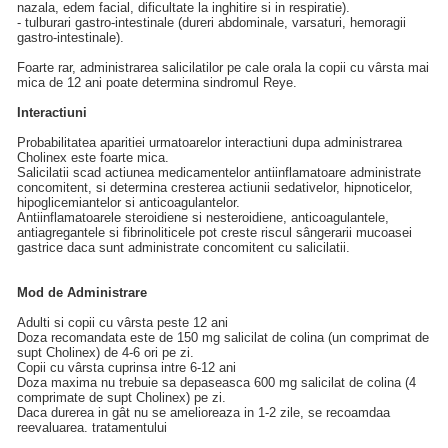
nazala, edem facial, dificultate la inghitire si in respiratie).
- tulburari gastro-intestinale (dureri abdominale, varsaturi, hemoragii
gastro-intestinale).
Foarte rar, administrarea salicilatilor pe cale orala la copii cu vârsta mai
mica de 12 ani poate determina sindromul Reye.
Interactiuni
Probabilitatea aparitiei urmatoarelor interactiuni dupa administrarea
Cholinex este foarte mica.
Salicilatii scad actiunea medicamentelor antiinflamatoare administrate
concomitent, si determina cresterea actiunii sedativelor, hipnoticelor,
hipoglicemiantelor si anticoagulantelor.
Antiinflamatoarele steroidiene si nesteroidiene, anticoagulantele,
antiagregantele si fibrinoliticele pot creste riscul sângerarii mucoasei
gastrice daca sunt administrate concomitent cu salicilatii.
Mod de Administrare
Adulti si copii cu vârsta peste 12 ani
Doza recomandata este de 150 mg salicilat de colina (un comprimat de
supt Cholinex) de 4-6 ori pe zi.
Copii cu vârsta cuprinsa intre 6-12 ani
Doza maxima nu trebuie sa depaseasca 600 mg salicilat de colina (4
comprimate de supt Cholinex) pe zi.
Daca durerea in gât nu se amelioreaza in 1-2 zile, se recoamdaa
reevaluarea. tratamentului