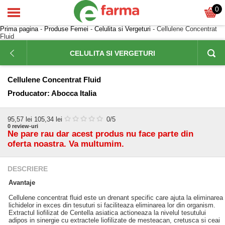
0
Prima pagina
-
Produse Femei
-
Celulita si Vergeturi
- Cellulene Concentrat
Fluid
CELULITA SI VERGETURI
Cellulene Concentrat Fluid
Producator:
Abocca Italia
95,57
lei
105,34 lei
0
/5
0
review-uri
Ne pare rau dar acest produs nu face parte din
oferta noastra. Va multumim.
DESCRIERE
Avantaje
Cellulene concentrat fluid este un drenant specific care ajuta la eliminarea
lichidelor in exces din tesuturi si faciliteaza eliminarea lor din organism.
Extractul liofilizat de Centella asiatica actioneaza la nivelul tesutului
adipos in sinergie cu extractele liofilizate de mesteacan, cretusca si ceai