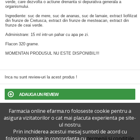
verde, care dezvolta o actiune drenanta si depurativa generala a
organismului.
Ingrediente: suc de mere, suc de ananas, suc de lamaie, extract liofilizat
din frunze de Cretusca, extract din frunze de mesteacan, extract din
frunze de ceai verde.
Administrare: 15 ml intr-un pahar cu apa pe zi.
Flacon 320 grame.
MOMENTAN PRODUSUL NU ESTE DISPONIBIL!!!
Inca nu sunt review-uri la acest produs !
ADAUGA UN REVIEW
Farmacia online efarma.ro foloseste cookie pentru a
TERMENI SI CONDITII
asigura vizitatorilor o cat mai placuta experienta pe site-
ul nostru.
POLITICA DE CONFIDENTIALITATE
Prin inchiderea acestui mesaj sunteti de acord cu
folosirea cookie in concordanta cu
termenii si conditiile