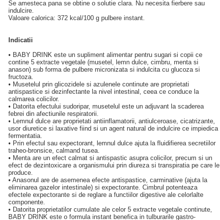
Se amesteca pana se obtine o solutie clara. Nu necesita fierbere sau
indulcire.
Valoare calorica: 372 kcal/100 g pulbere instant.
Indicatii
• BABY DRINK este un supliment alimentar pentru sugari si copii ce
contine 5 extracte vegetale (musetel, lemn dulce, cimbru, menta si
anason) sub forma de pulbere micronizata si indulcita cu glucoza si
fructoza.
• Musetelul prin glicozidele si azulenele continute are proprietati
antispastice si dezinfectante la nivel intestinal, ceea ce conduce la
calmarea colicilor.
• Datorita efectului sudoripar, musetelul este un adjuvant la scaderea
febrei din afectiunile respiratorii.
• Lemnul dulce are proprietati antiinflamatorii, antiulceroase, cicatrizante,
usor diuretice si laxative fiind si un agent natural de indulcire ce impiedica
fermentatia.
• Prin efectul sau expectorant, lemnul dulce ajuta la fluidifierea secretiilor
traheo-bronsice, calmand tusea.
• Menta are un efect calmat si antispastic asupra colicilor, precum si un
efect de dezintoxicare a organismului prin diureza si transpiratia pe care le
produce.
• Anasonul are de asemenea efecte antispastice, carminative (ajuta la
eliminarea gazelor intestinale) si expectorante. Cimbrul potenteaza
efectele expectorante si de reglare a functiilor digestive ale celorlalte
componente.
• Datorita proprietatilor cumulate ale celor 5 extracte vegetale continute,
BABY DRINK este o formula instant benefica in tulburarile gastro-