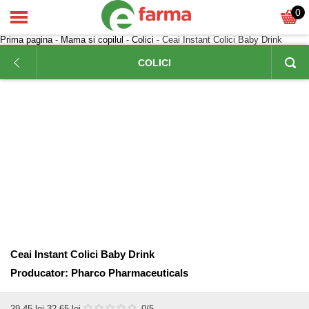
0
Prima pagina
-
Mama si copilul
-
Colici
- Ceai Instant Colici Baby Drink
COLICI
Ceai Instant Colici Baby Drink
Producator:
Pharco Pharmaceuticals
29,45
lei
32,65 lei
0
/5