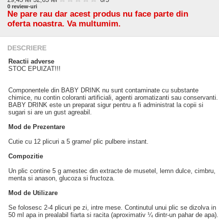
0
review-uri
Ne pare rau dar acest produs nu face parte din
oferta noastra. Va multumim.
DESCRIERE
Reactii adverse
STOC EPUIZAT!!!
Componentele din BABY DRINK nu sunt contaminate cu substante
chimice, nu contin coloranti artificiali, agenti aromatizanti sau conservanti.
BABY DRINK este un preparat sigur pentru a fi administrat la copii si
sugari si are un gust agreabil.
Mod de Prezentare
Cutie cu 12 plicuri a 5 grame/ plic pulbere instant.
Compozitie
Un plic contine 5 g amestec din extracte de musetel, lemn dulce, cimbru,
menta si anason, glucoza si fructoza.
Mod de Utilizare
Se folosesc 2-4 plicuri pe zi, intre mese. Continutul unui plic se dizolva in
50 ml apa in prealabil fiarta si racita (aproximativ ¼ dintr-un pahar de apa).