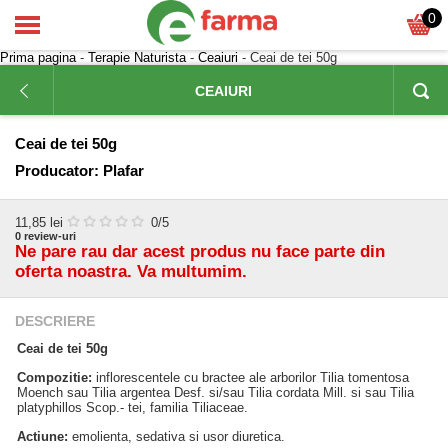
0
Prima pagina
-
Terapie Naturista
-
Ceaiuri
- Ceai de tei 50g
CEAIURI
Ceai de tei 50g
Producator:
Plafar
11,85
lei
0
/5
0
review-uri
Ne pare rau dar acest produs nu face parte din
oferta noastra. Va multumim.
DESCRIERE
Ceai de tei 50g
Compozitie:
inflorescentele cu bractee ale arborilor Tilia tomentosa
Moench sau Tilia argentea Desf. si/sau Tilia cordata Mill. si sau Tilia
platyphillos Scop.- tei, familia Tiliaceae.
Actiune:
emolienta, sedativa si usor diuretica.