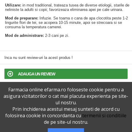
Utilizare:
in mod traditional, trateaza tusea de diverse etiologii, starile de
neliniste la adulti si copii; favorizeaza eliminarea apei pe cale urinara.
Mod de preparare:
Infuzie. Se toarna o cana de apa clocotita peste 1-2
lingurite flori de tei, se acopera 10-15 minute, apoi se strecoara si se
consuma la temperatura camerei.
Mod de administrare:
2-3 cani pe zi.
Inca nu sunt review-uri la acest produs !
ADAUGA UN REVIEW
Farmacia online efarma.ro foloseste cookie pentru a
TERMENI SI CONDITII
asigura vizitatorilor o cat mai placuta experienta pe site-
ul nostru.
POLITICA DE CONFIDENTIALITATE
Prin inchiderea acestui mesaj sunteti de acord cu
folosirea cookie in concordanta cu
termenii si conditiile
VERSIUNEA DESKTOP
de pe site-ul nostru.