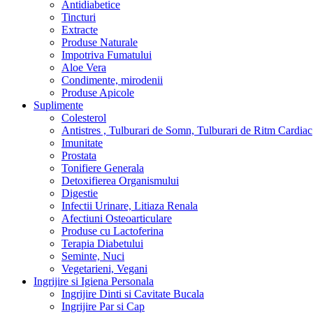
Antidiabetice
Tincturi
Extracte
Produse Naturale
Impotriva Fumatului
Aloe Vera
Condimente, mirodenii
Produse Apicole
Suplimente
Colesterol
Antistres , Tulburari de Somn, Tulburari de Ritm Cardiac
Imunitate
Prostata
Tonifiere Generala
Detoxifierea Organismului
Digestie
Infectii Urinare, Litiaza Renala
Afectiuni Osteoarticulare
Produse cu Lactoferina
Terapia Diabetului
Seminte, Nuci
Vegetarieni, Vegani
Ingrijire si Igiena Personala
Ingrijire Dinti si Cavitate Bucala
Ingrijire Par si Cap