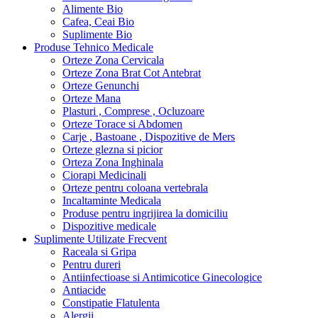
Alimente Bio
Cafea, Ceai Bio
Suplimente Bio
Produse Tehnico Medicale
Orteze Zona Cervicala
Orteze Zona Brat Cot Antebrat
Orteze Genunchi
Orteze Mana
Plasturi , Comprese , Ocluzoare
Orteze Torace si Abdomen
Carje , Bastoane , Dispozitive de Mers
Orteze glezna si picior
Orteza Zona Inghinala
Ciorapi Medicinali
Orteze pentru coloana vertebrala
Incaltaminte Medicala
Produse pentru ingrijirea la domiciliu
Dispozitive medicale
Suplimente Utilizate Frecvent
Raceala si Gripa
Pentru dureri
Antiinfectioase si Antimicotice Ginecologice
Antiacide
Constipatie Flatulenta
Alergii