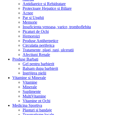
Antidiareice si Rehidratare
Protectoare Hepatice si Biliare
Acnee
Par si Unghii
Memorie
Insuficienta venoasa, varice, tromboflebita
Picaturi de Ochi
Hemoroizi
Produse Antiherpetice
Circulatia periferica
Tratamente, plagi, rani, ulceratii
Afectiuni Renale
Produse Barbati
Gel pentru barbierit
Balsam dupa barbierit
Ingrijirea pielii
Vitamine si Minerale
Vitamine
Minerale
Suplimente
MultiVitamine
Vitamine pt Ochi
Medicina Sportiva
Plasturi si bandaje
Traumatisme locale