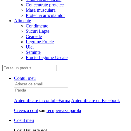
Concentrate proteice
Masa musculara
Protectia articulatiilor
Alimente
Condimente
Sucuri Lapte
Ceareale
Legume Fructe
Ulei
Seminte
Fructe Legume Uscate
Contul meu
Autentificare in contul eFarma
Autentificare cu Facebook
Creeaza cont
sau
recupereaza parola
Cosul meu
Cosul tau este gol