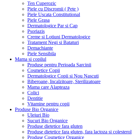
Ten Cuperozic
Piele cu Discromii ( Pete )
Piele Uscata Constitutional
Piele Grasa
Dermatologice Par si Cap
Psoriazis
Creme si Lotiuni Dermatologice
Tratament Negi si Bataturi
Demachiante
Piele Sensibila
Mama si copilul
Produse pentru Perioada Sarcinii
Cosmetice Copii
Dermatologice Copii si Nou Nascuti
Biberoane, Incalzitoare, Sterilizatoare
Mama care Alapteaza
Colici
Dentitie
Vitamine pentru copii
Produse Bio Organice
Uleiuri Bio
Sucuri Bio Organice
Produse dietetice fara gluten
Produse dietetice fara gluten, fara lactoza si colesterol
Produse Cosmetice Organice