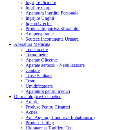
Ingrijire Picioare
Ingrijire Corp
Aparatura Ingrijire Personala
Ingrijire Unghii
Igiena Urechii
Produse Impotriva Sforaitului
Antiperspirante
Scutece Incontinenta Urinara
Aparatura Medicala
Tensiometre
Termometre
Aparate Glicemie
Aparate aerosoli - Nebulizatoare
Cantare
Truse Sanitare
Teste
Umidificatoare
Aparatura pentru medici
Dermatologice Cosmetice
Antirid
Produse Pentru Cicatrici
Acnee
Anti Ageing ( Impotriva Imbatranirii )
Produse Lifting
Hidratare si Tonifiere Ten