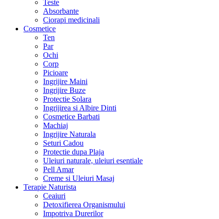
Teste
Absorbante
Ciorapi medicinali
Cosmetice
Ten
Par
Ochi
Corp
Picioare
Ingrijire Maini
Ingrijire Buze
Protectie Solara
Ingrijirea si Albire Dinti
Cosmetice Barbati
Machiaj
Ingrijire Naturala
Seturi Cadou
Protectie dupa Plaja
Uleiuri naturale, uleiuri esentiale
Pell Amar
Creme si Uleiuri Masaj
Terapie Naturista
Ceaiuri
Detoxifierea Organismului
Impotriva Durerilor