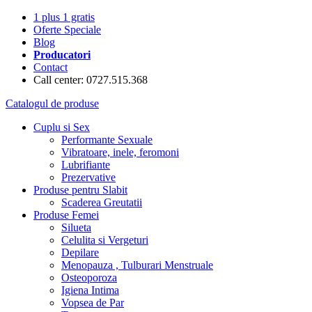
1 plus 1 gratis
Oferte Speciale
Blog
Producatori
Contact
Call center: 0727.515.368
Catalogul de produse
Cuplu si Sex
Performante Sexuale
Vibratoare, inele, feromoni
Lubrifiante
Prezervative
Produse pentru Slabit
Scaderea Greutatii
Produse Femei
Silueta
Celulita si Vergeturi
Depilare
Menopauza , Tulburari Menstruale
Osteoporoza
Igiena Intima
Vopsea de Par