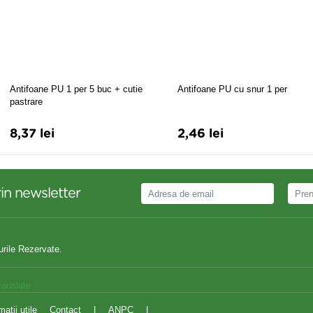
Antifoane PU 1 per 5 buc + cutie
Antifoane PU cu snur 1 per
pastrare
8,37 lei
2,46 lei
in newsletter
urile Rezervate.
ranslate
matii utile
Contact
|
ANPC
|