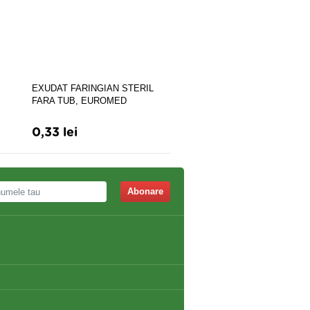
Perna cu incalzire electrica
EXUDAT FARINGIAN STERIL
BD7800
FARA TUB, EUROMED
0,33 lei
128,00 lei
141,00 le
Abonare