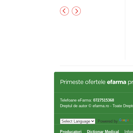
procultor steril 30 ml ONEDIA
Coprocultor steril 30ml
20 lei
0,62 lei
Primeste ofertele
efarma
pr
Telefoane eFarma:
0727515368
Dreptul de autor © efarma.ro - Toate Drept
Powered by
T
Producatori
Dictionar Medical
Infor