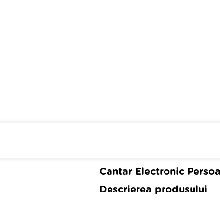
Cumpara de minim 299 lei
din 
Cantar Electronic Perso
Descrierea produsului