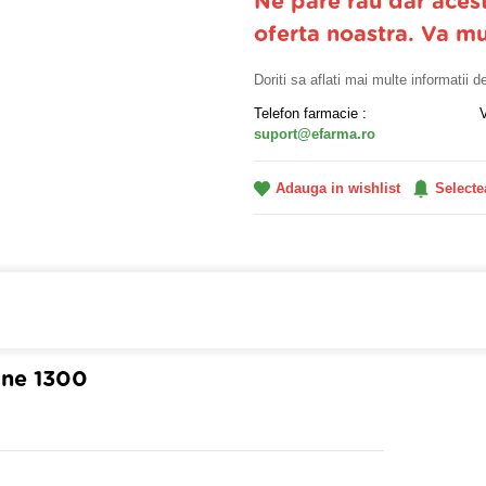
Ne pare rau dar aces
oferta noastra. Va m
Doriti sa aflati mai multe informatii 
Telefon farmacie :
suport@efarma.ro
Adauga in wishlist
Selecte
farmacia online eFarma si beneficiezi de transport gratuit
ane 1300