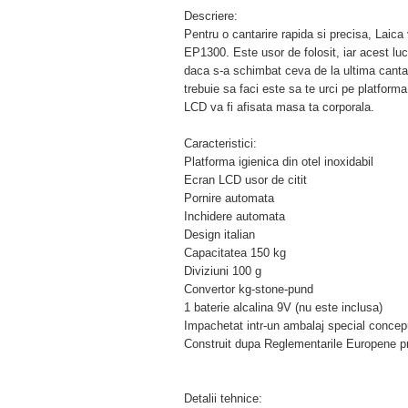
Descriere:
Pentru o cantarire rapida si precisa, Laica
EP1300. Este usor de folosit, iar acest lu
daca s-a schimbat ceva de la ultima cantari
trebuie sa faci este sa te urci pe platforma 
LCD va fi afisata masa ta corporala.
Caracteristici:
Platforma igienica din otel inoxidabil
Ecran LCD usor de citit
Pornire automata
Inchidere automata
Design italian
Capacitatea 150 kg
Diviziuni 100 g
Convertor kg-stone-pund
1 baterie alcalina 9V (nu este inclusa)
Impachetat intr-un ambalaj special concep
Construit dupa Reglementarile Europene pr
Detalii tehnice: