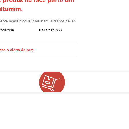
t produs nu face parte din
ultumim.
despre acest produs ? Va stam la dispozitie la:
Vodafone
0727.515.368
aza o alerta de pret
!