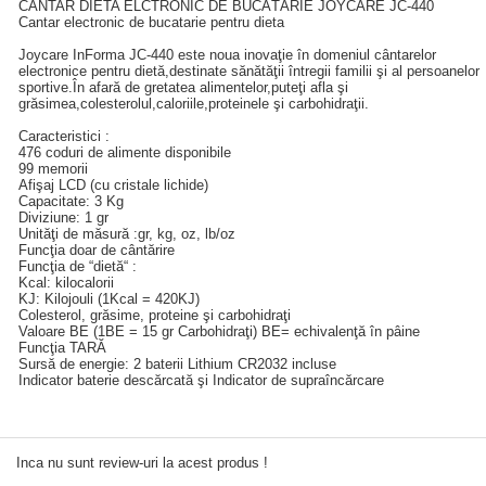
CÂNTAR DIETA ELCTRONIC DE BUCĂTĂRIE JOYCARE JC-440
Cantar electronic de bucatarie pentru dieta
Joycare InForma JC-440 este noua inovaţie în domeniul cântarelor
electronice pentru dietă,destinate sănătăţii întregii familii şi al persoanelor
sportive.În afară de gretatea alimentelor,puteţi afla şi
grăsimea,colesterolul,caloriile,proteinele şi carbohidraţii.
Caracteristici :
476 coduri de alimente disponibile
99 memorii
Afişaj LCD (cu cristale lichide)
Capacitate: 3 Kg
Diviziune: 1 gr
Unităţi de măsură :gr, kg, oz, lb/oz
Funcţia doar de cântărire
Funcţia de “dietă“ :
Kcal: kilocalorii
KJ: Kilojouli (1Kcal = 420KJ)
Colesterol, grăsime, proteine şi carbohidraţi
Valoare BE (1BE = 15 gr Carbohidraţi) BE= echivalenţă în pâine
Funcţia TARĂ
Sursă de energie: 2 baterii Lithium CR2032 incluse
Indicator baterie descărcată şi Indicator de supraîncărcare
Inca nu sunt review-uri la acest produs !