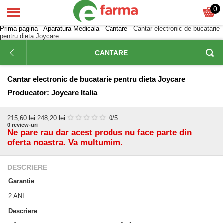
0
Prima pagina
-
Aparatura Medicala
-
Cantare
- Cantar electronic de bucatarie
pentru dieta Joycare
CANTARE
Cantar electronic de bucatarie pentru dieta Joycare
Producator:
Joycare Italia
215,60
lei
248,20 lei
0
/5
0
review-uri
Ne pare rau dar acest produs nu face parte din
oferta noastra. Va multumim.
DESCRIERE
Garantie
2 ANI
Descriere