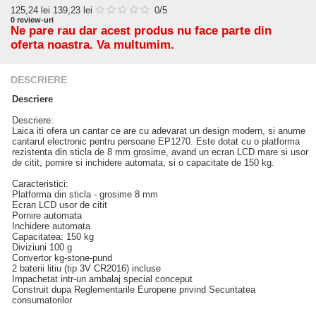
125,24
lei
139,23 lei
0
/5
0
review-uri
Ne pare rau dar acest produs nu face parte din
oferta noastra. Va multumim.
DESCRIERE
Descriere
Descriere:
Laica iti ofera un cantar ce are cu adevarat un design modern, si anume
cantarul electronic pentru persoane EP1270. Este dotat cu o platforma
rezistenta din sticla de 8 mm grosime, avand un ecran LCD mare si usor
de citit, pornire si inchidere automata, si o capacitate de 150 kg.
Caracteristici:
Platforma din sticla - grosime 8 mm
Ecran LCD usor de citit
Pornire automata
Inchidere automata
Capacitatea: 150 kg
Diviziuni 100 g
Convertor kg-stone-pund
2 baterii litiu (tip 3V CR2016) incluse
Impachetat intr-un ambalaj special conceput
Construit dupa Reglementarile Europene privind Securitatea
consumatorilor