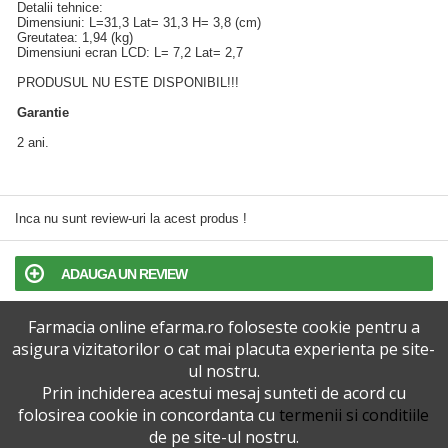
Detalii tehnice:
Dimensiuni: L=31,3 Lat= 31,3 H= 3,8 (cm)
Greutatea: 1,94 (kg)
Dimensiuni ecran LCD: L= 7,2 Lat= 2,7
PRODUSUL NU ESTE DISPONIBIL!!!
Garantie
2 ani.
Inca nu sunt review-uri la acest produs !
ADAUGA UN REVIEW
Farmacia online efarma.ro foloseste cookie pentru a
TERMENI SI CONDITII
asigura vizitatorilor o cat mai placuta experienta pe site-
ul nostru.
POLITICA DE CONFIDENTIALITATE
Prin inchiderea acestui mesaj sunteti de acord cu
folosirea cookie in concordanta cu
termenii si conditiile
VERSIUNEA DESKTOP
de pe site-ul nostru.