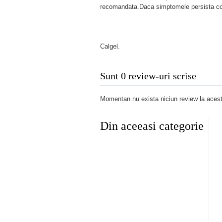
recomandata.Daca simptomele persista con
Calgel.
Sunt 0 review-uri scrise
Momentan nu exista niciun review la acest
Din aceeasi categorie
ngival spray 30ml
AFTOGEL BABY 20ML