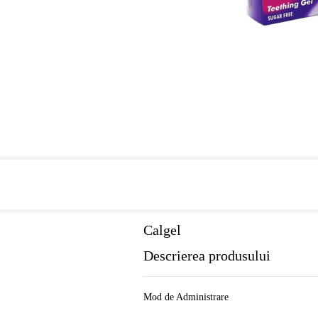
Cumpara de minim 299 lei
din farmaci
Calgel
Descrierea produsului
Mod de Administrare