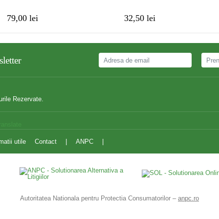
79,00 lei
32,50 lei
letter
urile Rezervate.
ranslate
matii utile
Contact
|
ANPC
|
Autoritatea Nationala pentru Protectia Consumatorilor –
anpc.ro