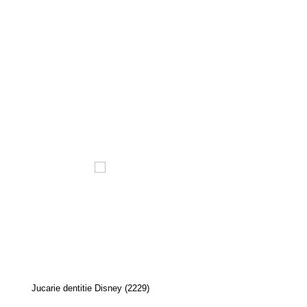
Jucarie dentitie Disney (2229)
Jucarie dentitie
broscuta/peste/melc (R0217