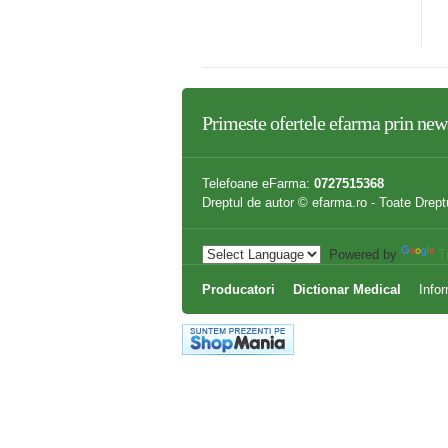
,43 lei
10,80 lei
Primeste ofertele
efarma
prin news
Telefoane eFarma:
0727515368
Dreptul de autor © efarma.ro - Toate Drept
Powered by
T
Producatori
Dictionar Medical
Infor