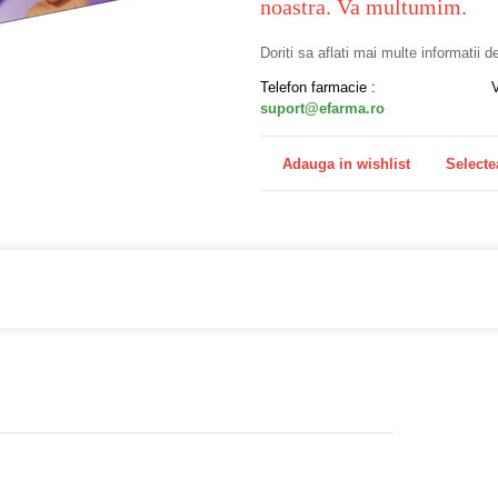
noastra. Va multumim.
Doriti sa aflati mai multe informatii 
Telefon farmacie :
suport@efarma.ro
Adauga in wishlist
Selecte
a online eFarma si beneficiezi de transport gratuit!