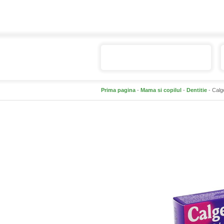
Catalogul de produse
Prima pagina
-
Mama si copilul
-
Dentitie
- Calg