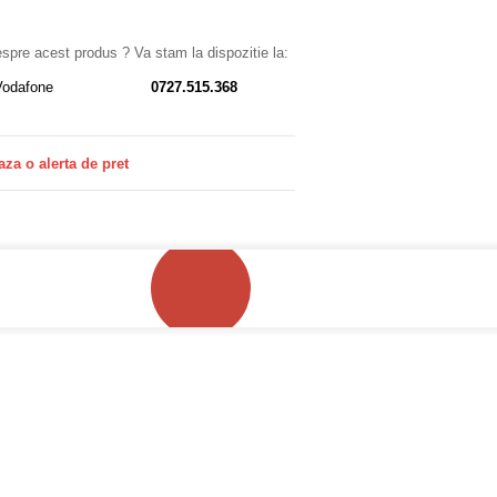
despre acest produs ? Va stam la dispozitie la:
Vodafone
0727.515.368
aza o alerta de pret