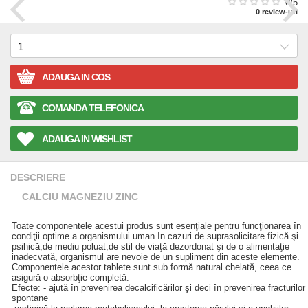
0
/5
0
review-uri
ADAUGA IN COS
COMANDA TELEFONICA
ADAUGA IN WISHLIST
DESCRIERE
CALCIU MAGNEZIU ZINC
Toate componentele acestui produs sunt esenţiale pentru funcţionarea în
condiţii optime a organismului uman.In cazuri de suprasolicitare fizică şi
psihică,de mediu poluat,de stil de viaţă dezordonat şi de o alimentaţie
inadecvată, organismul are nevoie de un supliment din aceste elemente.
Componentele acestor tablete sunt sub formă natural chelată, ceea ce
asigură o absorbţie completă.
Efecte: - ajută în prevenirea decalcificărilor şi deci în prevenirea fracturilor
spontane