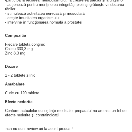
-participă la reglarea metabolismului, la creşterea părului şi a unghiilor
- acţionează pentru menţinerea integrităţii pielii şi grăbeşte vindecarea
rănilor
- stimulează activitatea nervoasă şi musculară
- creşte imunitatea organismului
- intervine în funcţionarea normală a prostatei
Compozitie
Fiecare tabletă conţine:
Calciu 333,3 mg
Zinc 8,3 mg
Dozare
1 - 2 tablete zilnic
Amabalare
Cutie cu 120 tablete
Efecte nedorite
Conform actualelor cunoştinţe medicale, preparatul nu are nici un fel de
efecte nedorite şi contraindicaţii .
Inca nu sunt review-uri la acest produs !