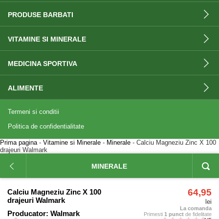
PRODUSE BARBATI
VITAMINE SI MINERALE
MEDICINA SPORTIVA
ALIMENTE
Termeni si conditii
Politica de confidentialitate
Prima pagina
-
Vitamine si Minerale
-
Minerale
- Calciu Magneziu Zinc X 100
drajeuri Walmark
MINERALE
64,95
Calciu Magneziu Zinc X 100
drajeuri Walmark
lei
La comanda
Producator:
Walmark
Primesti
1 punct
de fidelitate