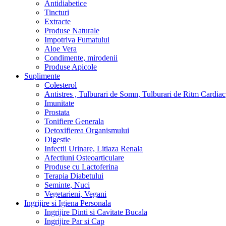
Antidiabetice
Tincturi
Extracte
Produse Naturale
Impotriva Fumatului
Aloe Vera
Condimente, mirodenii
Produse Apicole
Suplimente
Colesterol
Antistres , Tulburari de Somn, Tulburari de Ritm Cardiac
Imunitate
Prostata
Tonifiere Generala
Detoxifierea Organismului
Digestie
Infectii Urinare, Litiaza Renala
Afectiuni Osteoarticulare
Produse cu Lactoferina
Terapia Diabetului
Seminte, Nuci
Vegetarieni, Vegani
Ingrijire si Igiena Personala
Ingrijire Dinti si Cavitate Bucala
Ingrijire Par si Cap