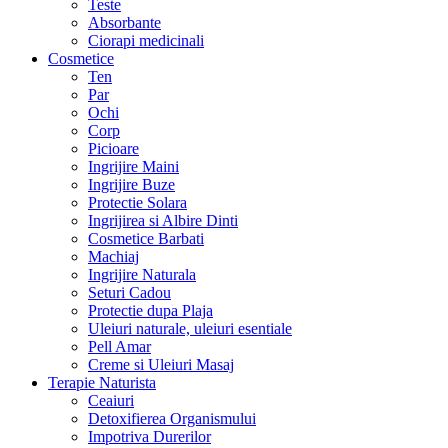
Teste
Absorbante
Ciorapi medicinali
Cosmetice
Ten
Par
Ochi
Corp
Picioare
Ingrijire Maini
Ingrijire Buze
Protectie Solara
Ingrijirea si Albire Dinti
Cosmetice Barbati
Machiaj
Ingrijire Naturala
Seturi Cadou
Protectie dupa Plaja
Uleiuri naturale, uleiuri esentiale
Pell Amar
Creme si Uleiuri Masaj
Terapie Naturista
Ceaiuri
Detoxifierea Organismului
Impotriva Durerilor