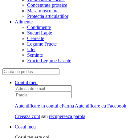
Concentrate proteice
Masa musculara
Protectia articulatiilor
Alimente
Condimente
Sucuri Lapte
Ceareale
Legume Fructe
Ulei
Seminte
Fructe Legume Uscate
Contul meu
Autentificare in contul eFarma
Autentificare cu Facebook
Creeaza cont
sau
recupereaza parola
Cosul meu
Cosul tau este gol