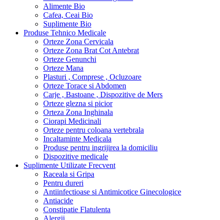
Alimente Bio
Cafea, Ceai Bio
Suplimente Bio
Produse Tehnico Medicale
Orteze Zona Cervicala
Orteze Zona Brat Cot Antebrat
Orteze Genunchi
Orteze Mana
Plasturi , Comprese , Ocluzoare
Orteze Torace si Abdomen
Carje , Bastoane , Dispozitive de Mers
Orteze glezna si picior
Orteza Zona Inghinala
Ciorapi Medicinali
Orteze pentru coloana vertebrala
Incaltaminte Medicala
Produse pentru ingrijirea la domiciliu
Dispozitive medicale
Suplimente Utilizate Frecvent
Raceala si Gripa
Pentru dureri
Antiinfectioase si Antimicotice Ginecologice
Antiacide
Constipatie Flatulenta
Alergii