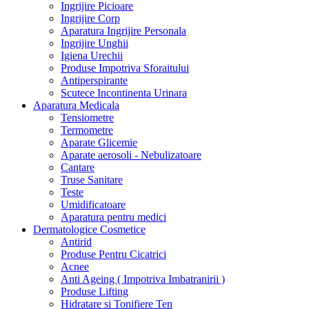
Ingrijire Picioare
Ingrijire Corp
Aparatura Ingrijire Personala
Ingrijire Unghii
Igiena Urechii
Produse Impotriva Sforaitului
Antiperspirante
Scutece Incontinenta Urinara
Aparatura Medicala
Tensiometre
Termometre
Aparate Glicemie
Aparate aerosoli - Nebulizatoare
Cantare
Truse Sanitare
Teste
Umidificatoare
Aparatura pentru medici
Dermatologice Cosmetice
Antirid
Produse Pentru Cicatrici
Acnee
Anti Ageing ( Impotriva Imbatranirii )
Produse Lifting
Hidratare si Tonifiere Ten