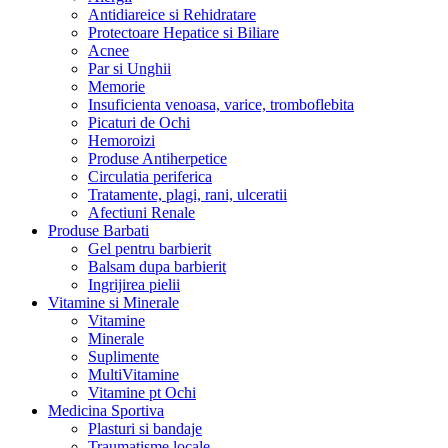
Antidiareice si Rehidratare
Protectoare Hepatice si Biliare
Acnee
Par si Unghii
Memorie
Insuficienta venoasa, varice, tromboflebita
Picaturi de Ochi
Hemoroizi
Produse Antiherpetice
Circulatia periferica
Tratamente, plagi, rani, ulceratii
Afectiuni Renale
Produse Barbati
Gel pentru barbierit
Balsam dupa barbierit
Ingrijirea pielii
Vitamine si Minerale
Vitamine
Minerale
Suplimente
MultiVitamine
Vitamine pt Ochi
Medicina Sportiva
Plasturi si bandaje
Traumatisme locale