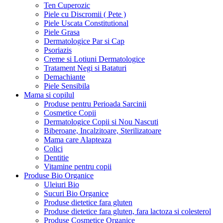
Ten Cuperozic
Piele cu Discromii ( Pete )
Piele Uscata Constitutional
Piele Grasa
Dermatologice Par si Cap
Psoriazis
Creme si Lotiuni Dermatologice
Tratament Negi si Bataturi
Demachiante
Piele Sensibila
Mama si copilul
Produse pentru Perioada Sarcinii
Cosmetice Copii
Dermatologice Copii si Nou Nascuti
Biberoane, Incalzitoare, Sterilizatoare
Mama care Alapteaza
Colici
Dentitie
Vitamine pentru copii
Produse Bio Organice
Uleiuri Bio
Sucuri Bio Organice
Produse dietetice fara gluten
Produse dietetice fara gluten, fara lactoza si colesterol
Produse Cosmetice Organice