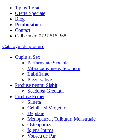
1 plus 1 gratis
Oferte Speciale
Blog
Producatori
Contact
Call center: 0727.515.368
Catalogul de produse
Cuplu si Sex
Performante Sexuale
Vibratoare, inele, feromoni
Lubrifiante
Prezervative
Produse pentru Slabit
Scaderea Greutatii
Produse Femei
Silueta
Celulita si Vergeturi
Depilare
Menopauza , Tulburari Menstruale
Osteoporoza
Igiena Intima
Vopsea de Par