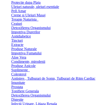
Protectie dupa Plaja
Uleiuri naturale, uleiuri esentiale
Pell Amar
Creme si Uleiuri Masaj
Terapie Naturista
Ceaiuri
Detoxifierea Organismului
Impotriva Durerilor
Antidiabetice
Tincturi
Extracte
Produse Naturale
Impotriva Fumatului
Aloe Vera
Condimente, mirodenii
Produse Apicole
Suplimente
Colesterol
Antistres , Tulburari de Somn, Tulburari de Ritm Cardiac
Imunitate
Prostata
Tonifiere Generala
Detoxifierea Organismului
Digestie
Infectii Urinare, Litiaza Renala