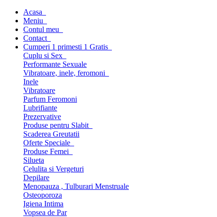
Acasa
Meniu
Contul meu
Contact
Cumperi 1 primesti 1 Gratis
Cuplu si Sex
Performante Sexuale
Vibratoare, inele, feromoni
Inele
Vibratoare
Parfum Feromoni
Lubrifiante
Prezervative
Produse pentru Slabit
Scaderea Greutatii
Oferte Speciale
Produse Femei
Silueta
Celulita si Vergeturi
Depilare
Menopauza , Tulburari Menstruale
Osteoporoza
Igiena Intima
Vopsea de Par