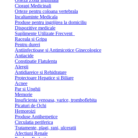
Orteza Zona Inghinala
Ciorapi Medicinali
Orteze pentru coloana vertebrala
Incaltaminte Medicala
Produse pentru ingrijirea la domiciliu
Dispozitive medicale
Suplimente Utilizate Frecvent
Raceala si Gripa
Pentru dureri
Antiinfectioase si Antimicotice Ginecologice
Antiacide
Constipatie Flatulenta
Alergii
Antidiareice si Rehidratare
Protectoare Hepatice si Biliare
Acnee
Par si Unghii
Memorie
Insuficienta venoasa, varice, tromboflebita
Picaturi de Ochi
Hemoroizi
Produse Antiherpetice
Circulatia periferica
Tratamente, plagi, rani, ulceratii
Afectiuni Renale