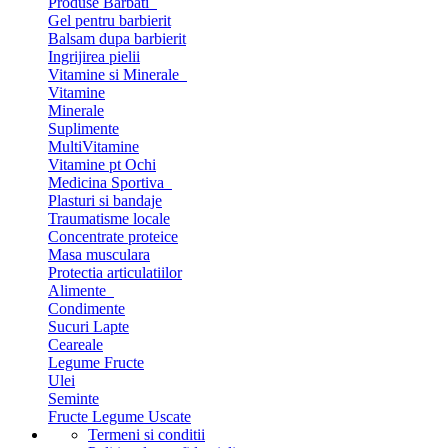
Produse Barbati
Gel pentru barbierit
Balsam dupa barbierit
Ingrijirea pielii
Vitamine si Minerale
Vitamine
Minerale
Suplimente
MultiVitamine
Vitamine pt Ochi
Medicina Sportiva
Plasturi si bandaje
Traumatisme locale
Concentrate proteice
Masa musculara
Protectia articulatiilor
Alimente
Condimente
Sucuri Lapte
Ceareale
Legume Fructe
Ulei
Seminte
Fructe Legume Uscate
Termeni si conditii