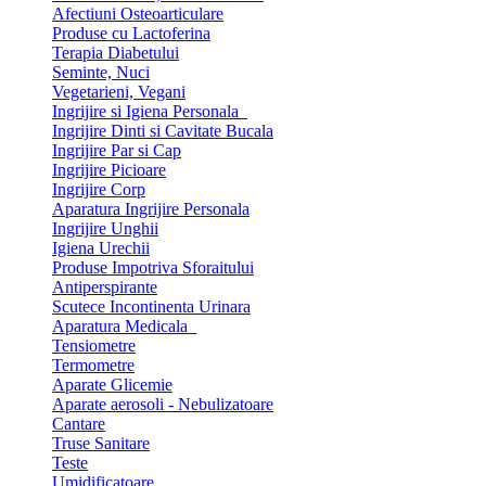
Afectiuni Osteoarticulare
Produse cu Lactoferina
Terapia Diabetului
Seminte, Nuci
Vegetarieni, Vegani
Ingrijire si Igiena Personala
Ingrijire Dinti si Cavitate Bucala
Ingrijire Par si Cap
Ingrijire Picioare
Ingrijire Corp
Aparatura Ingrijire Personala
Ingrijire Unghii
Igiena Urechii
Produse Impotriva Sforaitului
Antiperspirante
Scutece Incontinenta Urinara
Aparatura Medicala
Tensiometre
Termometre
Aparate Glicemie
Aparate aerosoli - Nebulizatoare
Cantare
Truse Sanitare
Teste
Umidificatoare