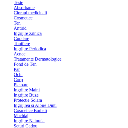
Teste
Absorbante
Ciorapi medicinali
Cosmetice
Ten
Antirid
Ingrijire Zilnica
Curatare
Tonifiere
Ingrijire Periodica
Acnee
Tratamente Dermatologice
Fond de Ten
Par
Ochi
Corp
Picioare
Ingrijire Maini
Ingrijire Buze
Protectie Solara
Ingrijirea si Albire Dinti
Cosmetice Barbati
Machiaj
Ingrijire Naturala
Seturi Cadou