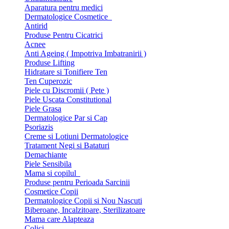
Aparatura pentru medici
Dermatologice Cosmetice
Antirid
Produse Pentru Cicatrici
Acnee
Anti Ageing ( Impotriva Imbatranirii )
Produse Lifting
Hidratare si Tonifiere Ten
Ten Cuperozic
Piele cu Discromii ( Pete )
Piele Uscata Constitutional
Piele Grasa
Dermatologice Par si Cap
Psoriazis
Creme si Lotiuni Dermatologice
Tratament Negi si Bataturi
Demachiante
Piele Sensibila
Mama si copilul
Produse pentru Perioada Sarcinii
Cosmetice Copii
Dermatologice Copii si Nou Nascuti
Biberoane, Incalzitoare, Sterilizatoare
Mama care Alapteaza
Colici