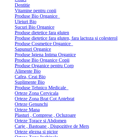
Dentitie
Vitamine pentru copii
Produse Bio Organice
Uleiuri Bio
Sucuri Bio Organice
Produse dietetice fara gluten
Produse dietetice fara gluten, fara lactoza si colesterol
Produse Cosmetice Organice
Sapunuri Organice
Produse Igiena Intima Organice
Produse Bio Organice Copii
Produse Organice pentru Corp
Alimente Bio
Cafea, Ceai Bio
Suplimente Bio
Produse Tehnico Medicale
Orteze Zona Cervicala
Orteze Zona Brat Cot Antebrat
Orteze Genunchi
Orteze Mana
Plasturi , Comprese , Ocluzoare
Orteze Torace si Abdomen
Carje , Bastoane , Dispozitive de Mers
Orteze glezna si picior