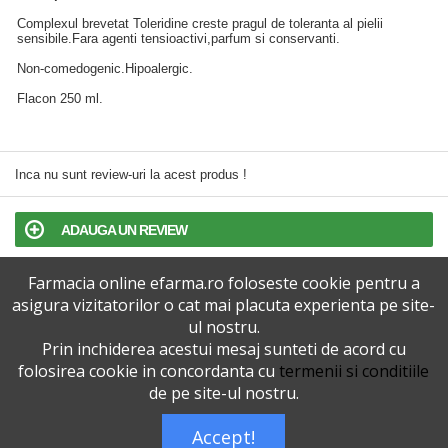
Complexul brevetat Toleridine creste pragul de toleranta al pielii
sensibile.Fara agenti tensioactivi,parfum si conservanti.
Non-comedogenic.Hipoalergic.
Flacon 250 ml.
Inca nu sunt review-uri la acest produs !
ADAUGA UN REVIEW
Farmacia online efarma.ro foloseste cookie pentru a
TERMENI SI CONDITII
asigura vizitatorilor o cat mai placuta experienta pe site-
ul nostru.
POLITICA DE CONFIDENTIALITATE
Prin inchiderea acestui mesaj sunteti de acord cu
folosirea cookie in concordanta cu
termenii si conditiile
VERSIUNEA DESKTOP
de pe site-ul nostru.
Accept!
Telefoane eFarma:
0727515368