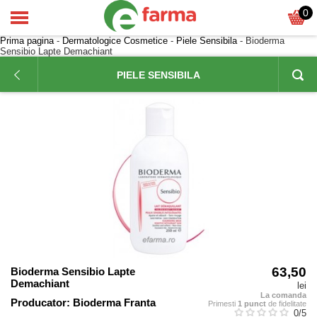
0
Prima pagina
-
Dermatologice Cosmetice
-
Piele Sensibila
- Bioderma
Sensibio Lapte Demachiant
PIELE SENSIBILA
63,50
Bioderma Sensibio Lapte
Demachiant
lei
La comanda
Producator:
Bioderma Franta
Primesti
1 punct
de fidelitate
0
/5