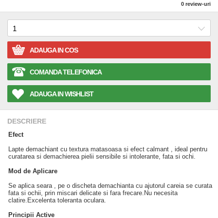
0
review-uri
ADAUGA IN COS
COMANDA TELEFONICA
ADAUGA IN WISHLIST
DESCRIERE
Efect
Lapte demachiant cu textura matasoasa si efect calmant , ideal pentru
curatarea si demachierea pielii sensibile si intolerante, fata si ochi.
Mod de Aplicare
Se aplica seara , pe o discheta demachianta cu ajutorul careia se curata
fata si ochii, prin miscari delicate si fara frecare.Nu necesita
clatire.Excelenta toleranta oculara.
Principii Active