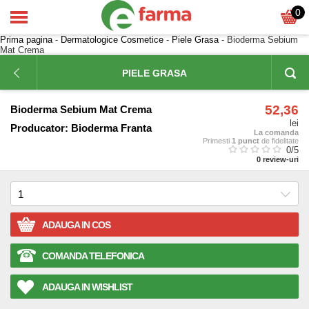
0
Prima pagina
-
Dermatologice Cosmetice
-
Piele Grasa
- Bioderma Sebium
Mat Crema
PIELE GRASA
52,36
Bioderma Sebium Mat Crema
lei
Producator:
Bioderma Franta
La comanda
Primesti
1 punct
de fidelitate
0
/5
0
review-uri
ADAUGA IN COS
COMANDA TELEFONICA
ADAUGA IN WISHLIST