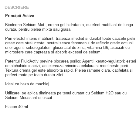
DESCRIERE
Principii Active
Bioderma Sebium Mat , crema gel hidratanta, cu efect matifiant de lunga
durata, pentru pielea mixta sau grasa.
Prin efectul intens matifiant, trateaza imediat si durabil toate cauzele pielii
grase care straluceste: neutralizeaza fenomenul de reflexie gratie actiunii
unor agenti seboregulatori: gluconatul de zinc, vitamina B6, asociati cu
microsfere care capteaza si absorb excesul de sebum.
Patentul FluidActiv previne blocarea porilor. Agentii kerato-regulatori: esteri
de alphahidroxiacizi, accelereaza reinoirea celulara si redefineste porii.
Textura crema gel este absorbita rapid. Pielea ramane clara, catifelata si
perfect mata pe toata durata zilei.
Ideal ca baza de machiaj.
Utilizare: se aplica dimineata pe tenul curatat cu Sebium H2O sau cu
Sebium Moussant si uscat.
Flacon 40 ml.