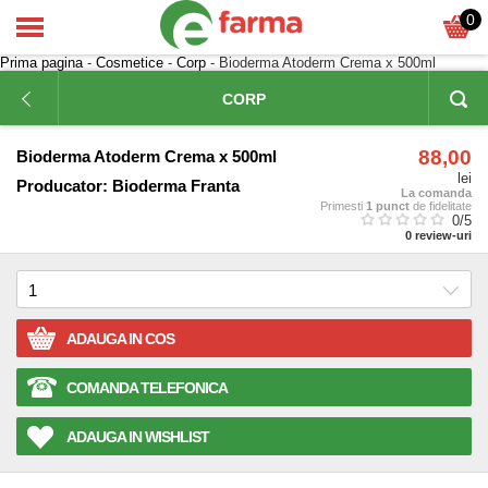
0
Prima pagina
-
Cosmetice
-
Corp
- Bioderma Atoderm Crema x 500ml
CORP
88,00
Bioderma Atoderm Crema x 500ml
lei
Producator:
Bioderma Franta
La comanda
Primesti
1 punct
de fidelitate
0
/5
0
review-uri
ADAUGA IN COS
COMANDA TELEFONICA
ADAUGA IN WISHLIST