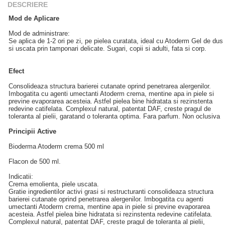
DESCRIERE
Mod de Aplicare
Mod de administrare:
Se aplica de 1-2 ori pe zi, pe pielea curatata, ideal cu Atoderm Gel de dus
si uscata prin tamponari delicate. Sugari, copii si adulti, fata si corp.
Efect
Consolideaza structura barierei cutanate oprind penetrarea alergenilor.
Imbogatita cu agenti umectanti Atoderm crema, mentine apa in piele si
previne evaporarea acesteia. Astfel pielea bine hidratata si rezinstenta
redevine catifelata. Complexul natural, patentat DAF, creste pragul de
toleranta al pielii, garatand o toleranta optima. Fara parfum. Non oclusiva
Principii Active
Bioderma Atoderm crema 500 ml
Flacon de 500 ml.
Indicatii:
Crema emolienta, piele uscata.
Gratie ingredientilor activi grasi si restructuranti consolideaza structura
barierei cutanate oprind penetrarea alergenilor. Imbogatita cu agenti
umectanti Atoderm crema, mentine apa in piele si previne evaporarea
acesteia. Astfel pielea bine hidratata si rezinstenta redevine catifelata.
Complexul natural, patentat DAF, creste pragul de toleranta al pielii,