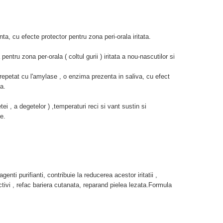
, cu efecte protector pentru zona peri-orala iritata.
pentru zona per-orala ( coltul gurii ) iritata a nou-nascutilor si
 repetat cu l'amylase , o enzima prezenta in saliva, cu efect
la.
ei , a degetelor ) ,temperaturi reci si vant sustin si
le.
nti purifianti, contribuie la reducerea acestor iritatii ,
ctivi , refac bariera cutanata, reparand pielea lezata.Formula