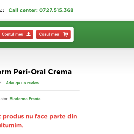
Call center: 0727.515.368
act
Contul meu
Cosul meu
rm Peri-Oral Crema
i
Adauga un review
ator:
Bioderma Franta
t produs nu face parte din
ultumim.