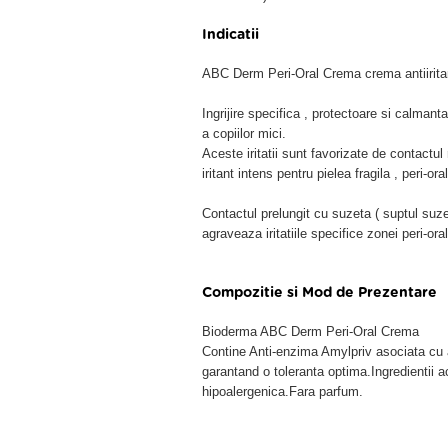
Indicatii
ABC Derm Peri-Oral Crema crema antiiritanta
Ingrijire specifica , protectoare si calmanta 
a copiilor mici.
Aceste iritatii sunt favorizate de contactul
iritant intens pentru pielea fragila , peri-ora
Contactul prelungit cu suzeta ( suptul suzet
agraveaza iritatiile specifice zonei peri-ora
Compozitie si Mod de Prezentare
Bioderma ABC Derm Peri-Oral Crema
Contine Anti-enzima Amylpriv asociata cu age
garantand o toleranta optima.Ingredientii a
hipoalergenica.Fara parfum.