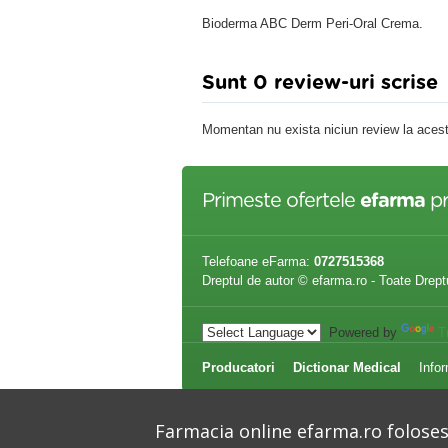
Bioderma ABC Derm Peri-Oral Crema.
Sunt 0 review-uri scrise
Momentan nu exista niciun review la acest
Primeste ofertele
efarma
pr
Telefoane eFarma:
0727515368
Dreptul de autor © efarma.ro - Toate Drept
Powered by
T
Producatori
Dictionar Medical
Infor
Farmacia online efarma.ro folosest