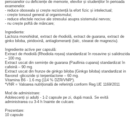
persoanelor cu deficiențe de memorie, elevilor și studenților în perioada
examenelor.
- reduce oboseala și crește rezistență la efort fizic și intelectual;
- crește tonusul general al organismului;
- reduce efectele nocive ale stresului asupra sistemului nervos;
- nu crește poftă de mâncare;
Ingrediente:
Lactoza monohidrat, extract de rhodiolă, extract de guarana, extract de
ginko biloba, piridoxină, antiaglomeranți (talc, stearat de magneziu).
Ingrediente active per capsulă:
Extract de rhodiolă (Rhodiola roșea) standardizat în rosavine și salidrozida
– 100 mg.
Extract uscat din semințe de guarana (Paullinia cupana) standardizat în
cafeină – 90 mg.
Extract uscat din frunze de ginkgo biloba (Ginkgo biloba) standardizat in
flavonol -glicozide și terpenlactone – 60 mg.
Vitamina B6 - 1.6 mg (114 % DZR/VNR*).
*VNR = Valoarea nutrițională de referință conform Reg.UE 1169/2011
Mod de administrare:
Adolescenți și adulți - 1-2 capsule pe zi, după masă. Se evită
administrarea cu 3-4 h înainte de culcare.
Prezentare:
10 capsule