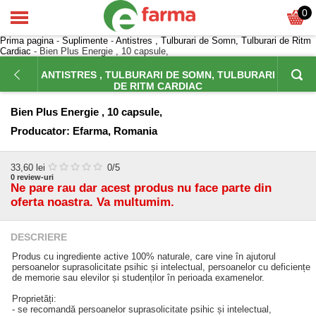
0
Prima pagina
-
Suplimente
-
Antistres , Tulburari de Somn, Tulburari de Ritm
Cardiac
- Bien Plus Energie , 10 capsule,
ANTISTRES , TULBURARI DE SOMN, TULBURARI
DE RITM CARDIAC
Bien Plus Energie , 10 capsule,
Producator:
Efarma, Romania
33,60
lei
0
/5
0
review-uri
Ne pare rau dar acest produs nu face parte din
oferta noastra. Va multumim.
DESCRIERE
Produs cu ingrediente active 100% naturale, care vine în ajutorul
persoanelor suprasolicitate psihic și intelectual, persoanelor cu deficiențe
de memorie sau elevilor și studenților în perioada examenelor.
Proprietăți:
- se recomandă persoanelor suprasolicitate psihic și intelectual,