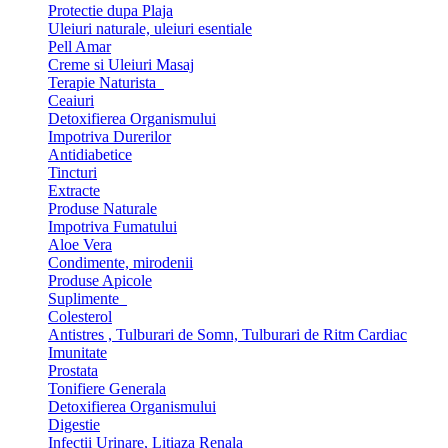
Protectie dupa Plaja
Uleiuri naturale, uleiuri esentiale
Pell Amar
Creme si Uleiuri Masaj
Terapie Naturista
Ceaiuri
Detoxifierea Organismului
Impotriva Durerilor
Antidiabetice
Tincturi
Extracte
Produse Naturale
Impotriva Fumatului
Aloe Vera
Condimente, mirodenii
Produse Apicole
Suplimente
Colesterol
Antistres , Tulburari de Somn, Tulburari de Ritm Cardiac
Imunitate
Prostata
Tonifiere Generala
Detoxifierea Organismului
Digestie
Infectii Urinare, Litiaza Renala