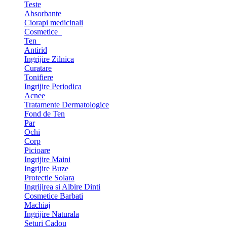
Teste
Absorbante
Ciorapi medicinali
Cosmetice
Ten
Antirid
Ingrijire Zilnica
Curatare
Tonifiere
Ingrijire Periodica
Acnee
Tratamente Dermatologice
Fond de Ten
Par
Ochi
Corp
Picioare
Ingrijire Maini
Ingrijire Buze
Protectie Solara
Ingrijirea si Albire Dinti
Cosmetice Barbati
Machiaj
Ingrijire Naturala
Seturi Cadou