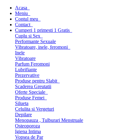
Acasa
Meniu
Contul meu
Contact
Cumperi 1 primesti 1 Gratis
Cuplu si Sex
Performante Sexuale
Vibratoare, inele, feromoni
Inele
Vibratoare
Parfum Feromoni
Lubrifiante
Prezervative
Produse pentru Slabit
Scaderea Greutatii
Oferte Speciale
Produse Femei
Silueta
Celulita si Vergeturi
Depilare
Menopauza , Tulburari Menstruale
Osteoporoza
Igiena Intima
Vopsea de Par