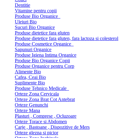
Dentitie
Vitamine pentru copii
Produse Bio Organice
Uleiuri Bio
Sucuri Bio Organice
Produse dietetice fara gluten
Produse dietetice fara gluten, fara lactoza si colesterol
Produse Cosmetice Organice
Sapunuri Organice
Produse Igiena Intima Organice
Produse Bio Organice Copii
Produse Organice pentru Corp
Alimente Bio
Cafea, Ceai Bio
Suplimente Bio
Produse Tehnico Medicale
Orteze Zona Cervicala
Orteze Zona Brat Cot Antebrat
Orteze Genunchi
Orteze Mana
Plasturi , Comprese , Ocluzoare
Orteze Torace si Abdomen
Carje , Bastoane , Dispozitive de Mers
Orteze glezna si picior