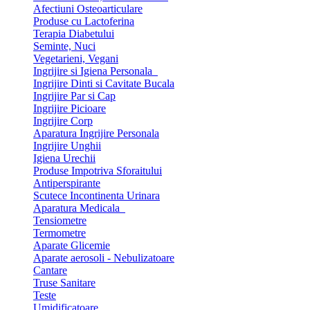
Afectiuni Osteoarticulare
Produse cu Lactoferina
Terapia Diabetului
Seminte, Nuci
Vegetarieni, Vegani
Ingrijire si Igiena Personala
Ingrijire Dinti si Cavitate Bucala
Ingrijire Par si Cap
Ingrijire Picioare
Ingrijire Corp
Aparatura Ingrijire Personala
Ingrijire Unghii
Igiena Urechii
Produse Impotriva Sforaitului
Antiperspirante
Scutece Incontinenta Urinara
Aparatura Medicala
Tensiometre
Termometre
Aparate Glicemie
Aparate aerosoli - Nebulizatoare
Cantare
Truse Sanitare
Teste
Umidificatoare