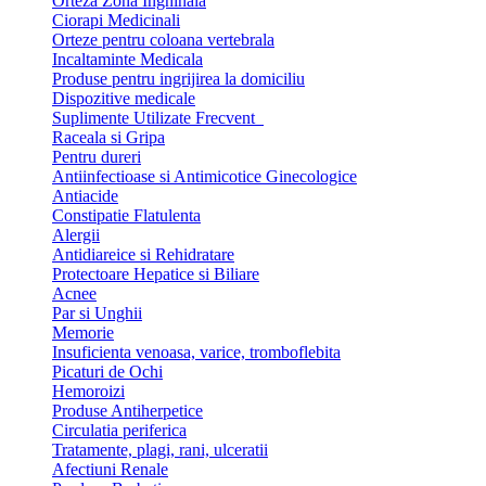
Orteza Zona Inghinala
Ciorapi Medicinali
Orteze pentru coloana vertebrala
Incaltaminte Medicala
Produse pentru ingrijirea la domiciliu
Dispozitive medicale
Suplimente Utilizate Frecvent
Raceala si Gripa
Pentru dureri
Antiinfectioase si Antimicotice Ginecologice
Antiacide
Constipatie Flatulenta
Alergii
Antidiareice si Rehidratare
Protectoare Hepatice si Biliare
Acnee
Par si Unghii
Memorie
Insuficienta venoasa, varice, tromboflebita
Picaturi de Ochi
Hemoroizi
Produse Antiherpetice
Circulatia periferica
Tratamente, plagi, rani, ulceratii
Afectiuni Renale