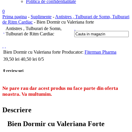
Politica de confidentialitate
0
Prima pagina
-
Suplimente
-
Antistres , Tulburari de Somn, Tulburari
de Ritm Cardiac
- Bien Dormir cu Valeriana forte
Antistres , Tulburari de Somn,
Tulburari de Ritm Cardiac
Bien Dormir cu Valeriana forte
Producator:
Fiterman Pharma
39,50
lei
40,50 lei
0
/5
0
review-uri
Ne pare rau dar acest produs nu face parte din oferta
noastra. Va multumim.
Descriere
Bien Dormir cu Valeriana Forte