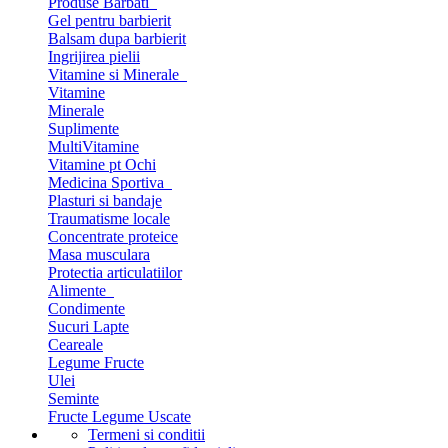
Produse Barbati
Gel pentru barbierit
Balsam dupa barbierit
Ingrijirea pielii
Vitamine si Minerale
Vitamine
Minerale
Suplimente
MultiVitamine
Vitamine pt Ochi
Medicina Sportiva
Plasturi si bandaje
Traumatisme locale
Concentrate proteice
Masa musculara
Protectia articulatiilor
Alimente
Condimente
Sucuri Lapte
Ceareale
Legume Fructe
Ulei
Seminte
Fructe Legume Uscate
Termeni si conditii