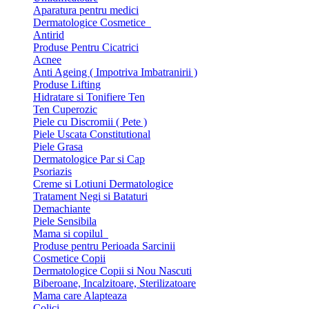
Aparatura pentru medici
Dermatologice Cosmetice
Antirid
Produse Pentru Cicatrici
Acnee
Anti Ageing ( Impotriva Imbatranirii )
Produse Lifting
Hidratare si Tonifiere Ten
Ten Cuperozic
Piele cu Discromii ( Pete )
Piele Uscata Constitutional
Piele Grasa
Dermatologice Par si Cap
Psoriazis
Creme si Lotiuni Dermatologice
Tratament Negi si Bataturi
Demachiante
Piele Sensibila
Mama si copilul
Produse pentru Perioada Sarcinii
Cosmetice Copii
Dermatologice Copii si Nou Nascuti
Biberoane, Incalzitoare, Sterilizatoare
Mama care Alapteaza
Colici