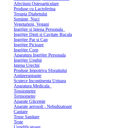
Afectiuni Osteoarticulare
Produse cu Lactoferina
Terapia Diabetului
Seminte, Nuci
Vegetarieni, Vegani
Ingrijire si Igiena Personala
Ingrijire Dinti si Cavitate Bucala
Ingrijire Par si Cap
Ingrijire Picioare
Ingrijire Corp
Aparatura Ingrijire Personala
Ingrijire Unghii
Igiena Urechii
Produse Impotriva Sforaitului
Antiperspirante
Scutece Incontinenta Urinara
Aparatura Medicala
Tensiometre
Termometre
Aparate Glicemie
Aparate aerosoli - Nebulizatoare
Cantare
Truse Sanitare
Teste
Umidificatoare