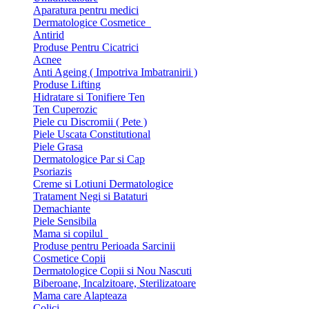
Aparatura pentru medici
Dermatologice Cosmetice
Antirid
Produse Pentru Cicatrici
Acnee
Anti Ageing ( Impotriva Imbatranirii )
Produse Lifting
Hidratare si Tonifiere Ten
Ten Cuperozic
Piele cu Discromii ( Pete )
Piele Uscata Constitutional
Piele Grasa
Dermatologice Par si Cap
Psoriazis
Creme si Lotiuni Dermatologice
Tratament Negi si Bataturi
Demachiante
Piele Sensibila
Mama si copilul
Produse pentru Perioada Sarcinii
Cosmetice Copii
Dermatologice Copii si Nou Nascuti
Biberoane, Incalzitoare, Sterilizatoare
Mama care Alapteaza
Colici