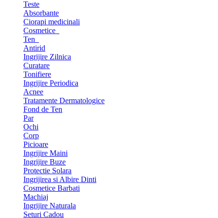
Teste
Absorbante
Ciorapi medicinali
Cosmetice
Ten
Antirid
Ingrijire Zilnica
Curatare
Tonifiere
Ingrijire Periodica
Acnee
Tratamente Dermatologice
Fond de Ten
Par
Ochi
Corp
Picioare
Ingrijire Maini
Ingrijire Buze
Protectie Solara
Ingrijirea si Albire Dinti
Cosmetice Barbati
Machiaj
Ingrijire Naturala
Seturi Cadou