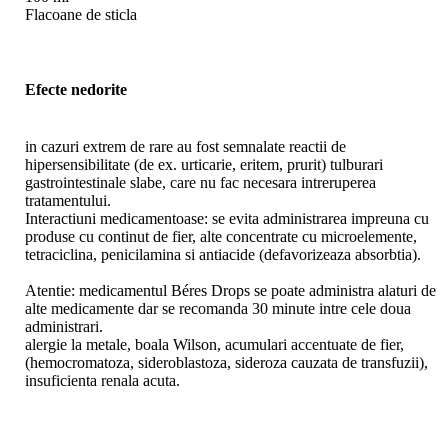
Flacoane de sticla
Efecte nedorite
in cazuri extrem de rare au fost semnalate reactii de
hipersensibilitate (de ex. urticarie, eritem, prurit) tulburari
gastrointestinale slabe, care nu fac necesara intreruperea
tratamentului.
Interactiuni medicamentoase: se evita administrarea impreuna cu
produse cu continut de fier, alte concentrate cu microelemente,
tetraciclina, penicilamina si antiacide (defavorizeaza absorbtia).
Atentie: medicamentul Béres Drops se poate administra alaturi de
alte medicamente dar se recomanda 30 minute intre cele doua
administrari.
alergie la metale, boala Wilson, acumulari accentuate de fier,
(hemocromatoza, sideroblastoza, sideroza cauzata de transfuzii),
insuficienta renala acuta.