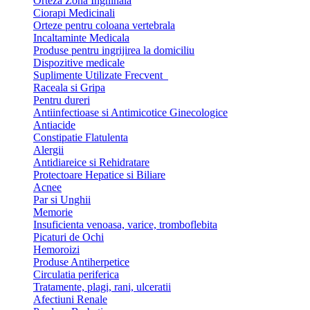
Orteza Zona Inghinala
Ciorapi Medicinali
Orteze pentru coloana vertebrala
Incaltaminte Medicala
Produse pentru ingrijirea la domiciliu
Dispozitive medicale
Suplimente Utilizate Frecvent
Raceala si Gripa
Pentru dureri
Antiinfectioase si Antimicotice Ginecologice
Antiacide
Constipatie Flatulenta
Alergii
Antidiareice si Rehidratare
Protectoare Hepatice si Biliare
Acnee
Par si Unghii
Memorie
Insuficienta venoasa, varice, tromboflebita
Picaturi de Ochi
Hemoroizi
Produse Antiherpetice
Circulatia periferica
Tratamente, plagi, rani, ulceratii
Afectiuni Renale