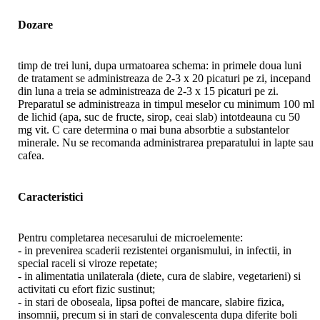
Dozare
timp de trei luni, dupa urmatoarea schema: in primele doua luni
de tratament se administreaza de 2-3 x 20 picaturi pe zi, incepand
din luna a treia se administreaza de 2-3 x 15 picaturi pe zi.
Preparatul se administreaza in timpul meselor cu minimum 100 ml
de lichid (apa, suc de fructe, sirop, ceai slab) intotdeauna cu 50
mg vit. C care determina o mai buna absorbtie a substantelor
minerale. Nu se recomanda administrarea preparatului in lapte sau
cafea.
Caracteristici
Pentru completarea necesarului de microelemente:
- in prevenirea scaderii rezistentei organismului, in infectii, in
special raceli si viroze repetate;
- in alimentatia unilaterala (diete, cura de slabire, vegetarieni) si
activitati cu efort fizic sustinut;
- in stari de oboseala, lipsa poftei de mancare, slabire fizica,
insomnii, precum si in stari de convalescenta dupa diferite boli