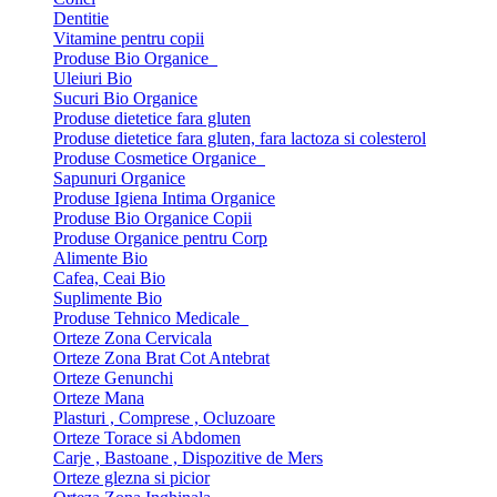
Dentitie
Vitamine pentru copii
Produse Bio Organice
Uleiuri Bio
Sucuri Bio Organice
Produse dietetice fara gluten
Produse dietetice fara gluten, fara lactoza si colesterol
Produse Cosmetice Organice
Sapunuri Organice
Produse Igiena Intima Organice
Produse Bio Organice Copii
Produse Organice pentru Corp
Alimente Bio
Cafea, Ceai Bio
Suplimente Bio
Produse Tehnico Medicale
Orteze Zona Cervicala
Orteze Zona Brat Cot Antebrat
Orteze Genunchi
Orteze Mana
Plasturi , Comprese , Ocluzoare
Orteze Torace si Abdomen
Carje , Bastoane , Dispozitive de Mers
Orteze glezna si picior