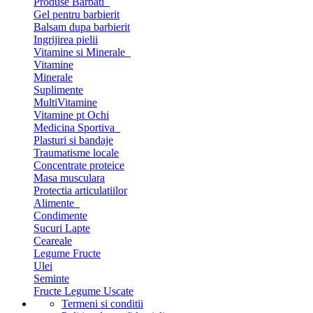
Produse Barbati
Gel pentru barbierit
Balsam dupa barbierit
Ingrijirea pielii
Vitamine si Minerale
Vitamine
Minerale
Suplimente
MultiVitamine
Vitamine pt Ochi
Medicina Sportiva
Plasturi si bandaje
Traumatisme locale
Concentrate proteice
Masa musculara
Protectia articulatiilor
Alimente
Condimente
Sucuri Lapte
Ceareale
Legume Fructe
Ulei
Seminte
Fructe Legume Uscate
Termeni si conditii