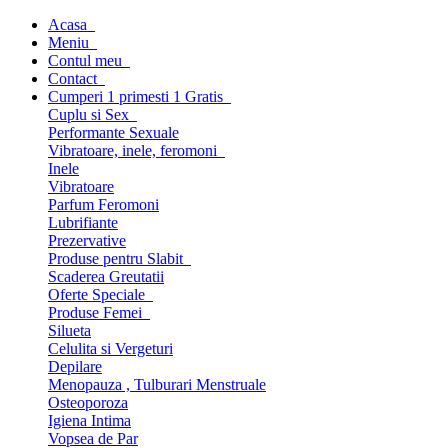
Acasa
Meniu
Contul meu
Contact
Cumperi 1 primesti 1 Gratis
Cuplu si Sex
Performante Sexuale
Vibratoare, inele, feromoni
Inele
Vibratoare
Parfum Feromoni
Lubrifiante
Prezervative
Produse pentru Slabit
Scaderea Greutatii
Oferte Speciale
Produse Femei
Silueta
Celulita si Vergeturi
Depilare
Menopauza , Tulburari Menstruale
Osteoporoza
Igiena Intima
Vopsea de Par