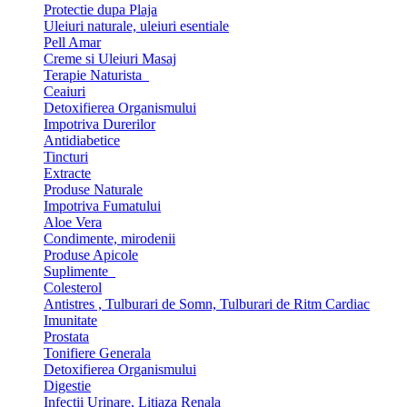
Protectie dupa Plaja
Uleiuri naturale, uleiuri esentiale
Pell Amar
Creme si Uleiuri Masaj
Terapie Naturista
Ceaiuri
Detoxifierea Organismului
Impotriva Durerilor
Antidiabetice
Tincturi
Extracte
Produse Naturale
Impotriva Fumatului
Aloe Vera
Condimente, mirodenii
Produse Apicole
Suplimente
Colesterol
Antistres , Tulburari de Somn, Tulburari de Ritm Cardiac
Imunitate
Prostata
Tonifiere Generala
Detoxifierea Organismului
Digestie
Infectii Urinare, Litiaza Renala