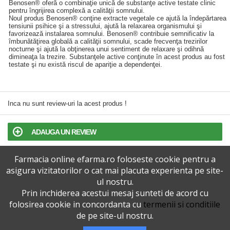
Benosen® oferă o combinaţie unică de substanţe active testate clinic
pentru îngrijirea complexă a calităţii somnului.
Noul produs Benosen® conţine extracte vegetale ce ajută la îndepărtarea
tensiunii psihice şi a stressului, ajută la relaxarea organismului şi
favorizează instalarea somnului. Benosen® contribuie semnificativ la
îmbunătăţirea globală a calităţii somnului, scade frecvenţa trezirilor
nocturne şi ajută la obţinerea unui sentiment de relaxare şi odihnă
dimineaţa la trezire. Substanţele active conţinute în acest produs au fost
testate şi nu există riscul de apariţie a dependenţei.
Inca nu sunt review-uri la acest produs !
ADAUGA UN REVIEW
Farmacia online efarma.ro foloseste cookie pentru a
TERMENI SI CONDITII
asigura vizitatorilor o cat mai placuta experienta pe site-
ul nostru.
POLITICA DE CONFIDENTIALITATE
Prin inchiderea acestui mesaj sunteti de acord cu
folosirea cookie in concordanta cu
termenii si conditiile
VERSIUNEA DESKTOP
de pe site-ul nostru.