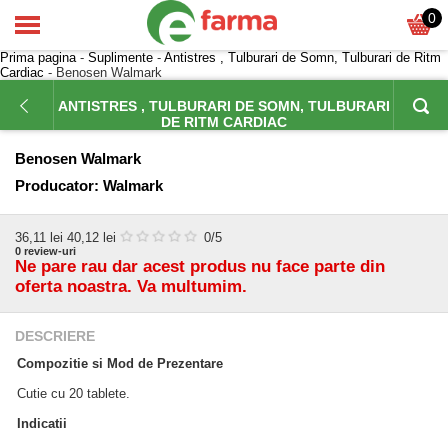
0
Prima pagina
-
Suplimente
-
Antistres , Tulburari de Somn, Tulburari de Ritm
Cardiac
- Benosen Walmark
ANTISTRES , TULBURARI DE SOMN, TULBURARI
DE RITM CARDIAC
Benosen Walmark
Producator:
Walmark
36,11
lei
40,12 lei
0
/5
0
review-uri
Ne pare rau dar acest produs nu face parte din
oferta noastra. Va multumim.
DESCRIERE
Compozitie si Mod de Prezentare
Cutie cu 20 tablete.
Indicatii