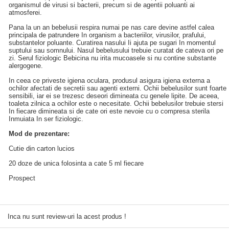
organismul de virusi si bacterii, precum si de agentii poluanti ai
atmosferei.
Pana la un an bebelusii respira numai pe nas care devine astfel calea
principala de patrundere In organism a bacteriilor, virusilor, prafului,
substantelor poluante. Curatirea nasului Ii ajuta pe sugari In momentul
suptului sau somnului. Nasul bebelusului trebuie curatat de cateva ori pe
zi. Serul fiziologic Bebicina nu irita mucoasele si nu contine substante
alergogene.
In ceea ce priveste igiena oculara, produsul asigura igiena externa a
ochilor afectati de secretii sau agenti externi. Ochii bebelusilor sunt foarte
sensibili, iar ei se trezesc deseori dimineata cu genele lipite. De aceea,
toaleta zilnica a ochilor este o necesitate. Ochii bebelusilor trebuie stersi
In fiecare dimineata si de cate ori este nevoie cu o compresa sterila
Inmuiata In ser fiziologic.
Mod de prezentare:
Cutie din carton lucios
20 doze de unica folosinta a cate 5 ml fiecare
Prospect
Inca nu sunt review-uri la acest produs !