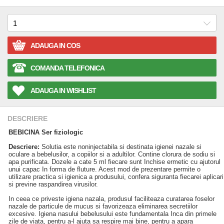
ADAUGA IN COS
COMANDA TELEFONICA
ADAUGA IN WISHLIST
DESCRIERE
BEBICINA Ser fiziologic
Descriere:
Solutia este noninjectabila si destinata igienei nazale si
oculare a bebelusilor, a copiilor si a adultilor. Contine clorura de sodiu si
apa purificata. Dozele a cate 5 ml fiecare sunt Inchise ermetic cu ajutorul
unui capac In forma de fluture. Acest mod de prezentare permite o
utilizare practica si igienica a produsului, confera siguranta fiecarei aplicari
si previne raspandirea virusilor.
In ceea ce priveste igiena nazala, produsul faciliteaza curatarea foselor
nazale de particule de mucus si favorizeaza eliminarea secretiilor
excesive. Igiena nasului bebelusului este fundamentala Inca din primele
zile de viata, pentru a-l ajuta sa respire mai bine, pentru a apara