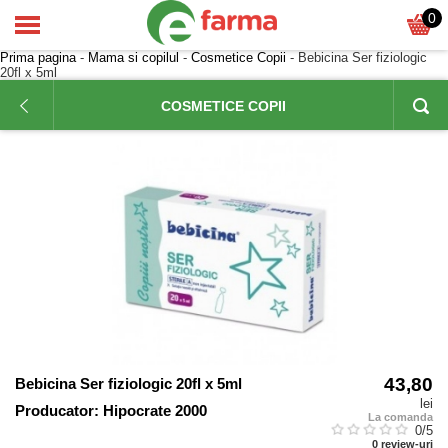
0
Prima pagina
-
Mama si copilul
-
Cosmetice Copii
- Bebicina Ser fiziologic
20fl x 5ml
COSMETICE COPII
43,80
Bebicina Ser fiziologic 20fl x 5ml
lei
Producator:
Hipocrate 2000
La comanda
0
/5
0
review-uri