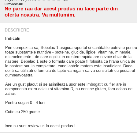
0
review-uri
Ne pare rau dar acest produs nu face parte din
oferta noastra. Va multumim.
DESCRIERE
Indicatii
Prin compozitia sa, Bebelac 1 asigura raportul si cantitatile potrivite pentru
toate substantele nutritive - proteine, glucide, lipide, vitamine, minerale,
microelemente - de care copilul in crestere rapida are nevoie chiar de la
nastere. Bebelac 1 este o formula care poate fi folosita ca hrana unica de
la nastere sau in completare, cand laptele matern este insuficient. Daca
doriti sa utilizati o formula de lapte va rugam sa va consultati cu pediatrul
dumneavoastra.
Are un gust placut si se asimileaza usor este imbogatit cu fier are in
componenta extra calciu si vitamina D, nu contine gluten, fara adaos de
zahar.
Pentru sugari 0 - 4 luni.
Cutie cu 250 grame.
Inca nu sunt review-uri la acest produs !