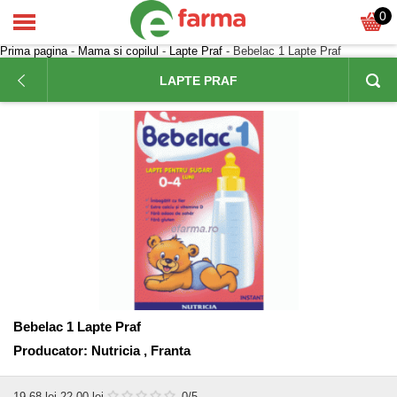
0
Prima pagina
-
Mama si copilul
-
Lapte Praf
- Bebelac 1 Lapte Praf
LAPTE PRAF
Bebelac 1 Lapte Praf
Producator:
Nutricia , Franta
19,68
lei
22,00 lei
0
/5