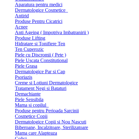
Aparatura pentru medici
Dermatologice Cosmetice
Antirid
Produse Pentru Cicatrici
Acnee
Anti Ageing ( Impotriva Imbatranirii )
Produse Lifting
Hidratare si Tonifiere Ten
Ten Cuperozic
Piele cu Discromii ( Pete )
Piele Uscata Constitutional
Piele Grasa
Dermatologice Par si Cap
Psoriazis
Creme si Lotiuni Dermatologice
Tratament Negi si Bataturi
Demachiante
Piele Sensibila
Mama si copilul
Produse pentru Perioada Sarcinii
Cosmetice Copii
Dermatologice Copii si Nou Nascuti
Biberoane, Incalzitoare, Sterilizatoare
Mama care Alapteaza
Colici