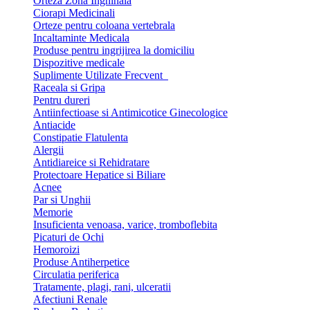
Orteza Zona Inghinala
Ciorapi Medicinali
Orteze pentru coloana vertebrala
Incaltaminte Medicala
Produse pentru ingrijirea la domiciliu
Dispozitive medicale
Suplimente Utilizate Frecvent
Raceala si Gripa
Pentru dureri
Antiinfectioase si Antimicotice Ginecologice
Antiacide
Constipatie Flatulenta
Alergii
Antidiareice si Rehidratare
Protectoare Hepatice si Biliare
Acnee
Par si Unghii
Memorie
Insuficienta venoasa, varice, tromboflebita
Picaturi de Ochi
Hemoroizi
Produse Antiherpetice
Circulatia periferica
Tratamente, plagi, rani, ulceratii
Afectiuni Renale