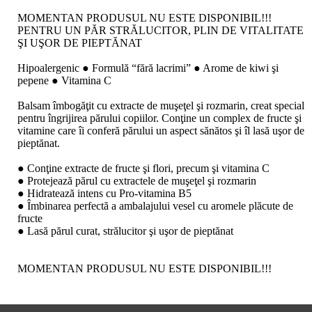
MOMENTAN PRODUSUL NU ESTE DISPONIBIL!!!
PENTRU UN PĂR STRĂLUCITOR, PLIN DE VITALITATE
ŞI UŞOR DE PIEPTĂNAT
Hipoalergenic ● Formulă “fără lacrimi” ● Arome de kiwi şi
pepene ● Vitamina C
Balsam îmbogăţit cu extracte de muşeţel şi rozmarin, creat special
pentru îngrijirea părului copiilor. Conţine un complex de fructe şi
vitamine care îi conferă părului un aspect sănătos şi îl lasă uşor de
pieptănat.
● Conţine extracte de fructe şi flori, precum şi vitamina C
● Protejează părul cu extractele de muşeţel şi rozmarin
● Hidratează intens cu Pro-vitamina B5
● Îmbinarea perfectă a ambalajului vesel cu aromele plăcute de
fructe
● Lasă părul curat, strălucitor şi uşor de pieptănat
MOMENTAN PRODUSUL NU ESTE DISPONIBIL!!!