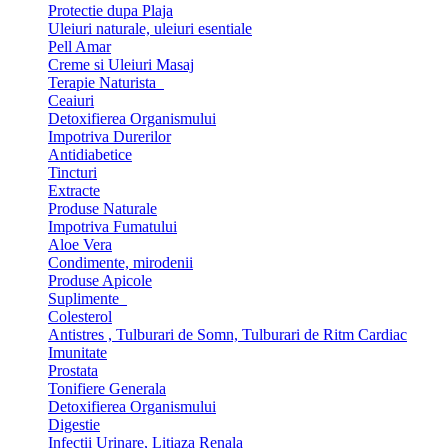
Protectie dupa Plaja
Uleiuri naturale, uleiuri esentiale
Pell Amar
Creme si Uleiuri Masaj
Terapie Naturista
Ceaiuri
Detoxifierea Organismului
Impotriva Durerilor
Antidiabetice
Tincturi
Extracte
Produse Naturale
Impotriva Fumatului
Aloe Vera
Condimente, mirodenii
Produse Apicole
Suplimente
Colesterol
Antistres , Tulburari de Somn, Tulburari de Ritm Cardiac
Imunitate
Prostata
Tonifiere Generala
Detoxifierea Organismului
Digestie
Infectii Urinare, Litiaza Renala