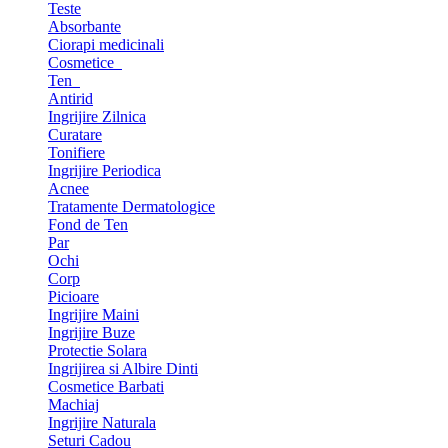
Teste
Absorbante
Ciorapi medicinali
Cosmetice
Ten
Antirid
Ingrijire Zilnica
Curatare
Tonifiere
Ingrijire Periodica
Acnee
Tratamente Dermatologice
Fond de Ten
Par
Ochi
Corp
Picioare
Ingrijire Maini
Ingrijire Buze
Protectie Solara
Ingrijirea si Albire Dinti
Cosmetice Barbati
Machiaj
Ingrijire Naturala
Seturi Cadou