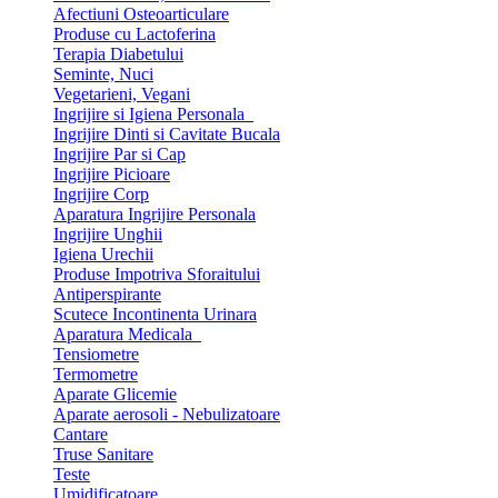
Afectiuni Osteoarticulare
Produse cu Lactoferina
Terapia Diabetului
Seminte, Nuci
Vegetarieni, Vegani
Ingrijire si Igiena Personala
Ingrijire Dinti si Cavitate Bucala
Ingrijire Par si Cap
Ingrijire Picioare
Ingrijire Corp
Aparatura Ingrijire Personala
Ingrijire Unghii
Igiena Urechii
Produse Impotriva Sforaitului
Antiperspirante
Scutece Incontinenta Urinara
Aparatura Medicala
Tensiometre
Termometre
Aparate Glicemie
Aparate aerosoli - Nebulizatoare
Cantare
Truse Sanitare
Teste
Umidificatoare