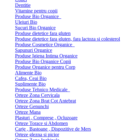
Dentitie
Vitamine pentru copii
Produse Bio Organice
Uleiuri Bio
Sucuri Bio Organice
Produse dietetice fara gluten
Produse dietetice fara gluten, fara lactoza si colesterol
Produse Cosmetice Organice
Sapunuri Organice
Produse Igiena Intima Organice
Produse Bio Organice Copii
Produse Organice pentru Corp
Alimente Bio
Cafea, Ceai Bio
Suplimente Bio
Produse Tehnico Medicale
Orteze Zona Cervicala
Orteze Zona Brat Cot Antebrat
Orteze Genunchi
Orteze Mana
Plasturi , Comprese , Ocluzoare
Orteze Torace si Abdomen
Carje , Bastoane , Dispozitive de Mers
Orteze glezna si picior