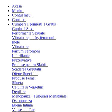
Acasa
Meniu
Contul meu
Contact
Cumperi 1 primesti 1 Gratis
Cuplu si Sex
Performante Sexuale
Vibratoare, inele, feromoni
Inele
Vibratoare
Parfum Feromoni
Lubrifiante
Prezervative
Produse pentru Slabit
Scaderea Greutatii
Oferte Speciale
Produse Femei
Silueta
Celulita si Vergeturi
Depilare
Menopauza , Tulburari Menstruale
Osteoporoza
Igiena Intima
Vopsea de Par