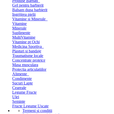
Produse Barbati
Gel pentru barbierit
Balsam dupa barbierit
Ingrijirea pielii
Vitamine si Minerale
Vitamine
Minerale
Suplimente
MultiVitamine
Vitamine pt Ochi
Medicina Sportiva
Plasturi si bandaje
Traumatisme locale
Concentrate proteice
Masa musculara
Protectia articulatiilor
Alimente
Condimente
Sucuri Lapte
Ceareale
Legume Fructe
Ulei
Seminte
Fructe Legume Uscate
Termeni si conditii