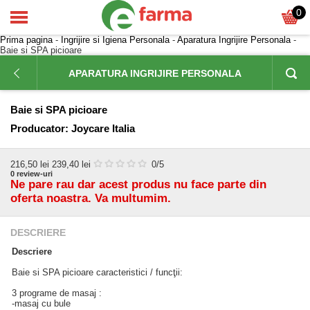
0
Prima pagina
-
Ingrijire si Igiena Personala
-
Aparatura Ingrijire Personala
-
Baie si SPA picioare
APARATURA INGRIJIRE PERSONALA
Baie si SPA picioare
Producator:
Joycare Italia
216,50
lei
239,40 lei
0
/5
0
review-uri
Ne pare rau dar acest produs nu face parte din
oferta noastra. Va multumim.
DESCRIERE
Descriere
Baie si SPA picioare caracteristici / funcţii:
3 programe de masaj :
-masaj cu bule