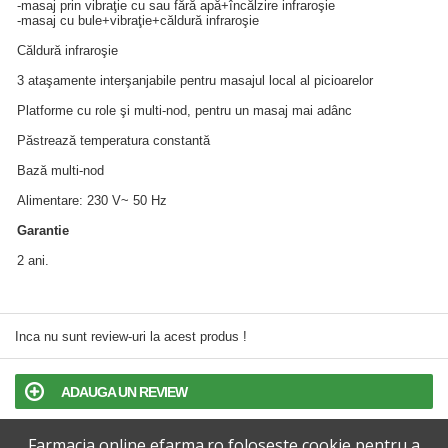
-masaj prin vibraţie cu sau fără apă+încălzire infraroşie
-masaj cu bule+vibraţie+căldură infraroşie
Căldură infraroşie
3 ataşamente interşanjabile pentru masajul local al picioarelor
Platforme cu role şi multi-nod, pentru un masaj mai adânc
Păstrează temperatura constantă
Bază multi-nod
Alimentare: 230 V~ 50 Hz
Garantie
2 ani.
Inca nu sunt review-uri la acest produs !
ADAUGA UN REVIEW
Farmacia online efarma.ro foloseste cookie pentru a