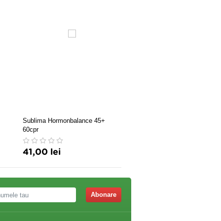
Sublima Hormonbalance 45+
VITEX 800MG 30CPS
60cpr
VEGETALE
41,00 lei
23,80 lei
Abonare