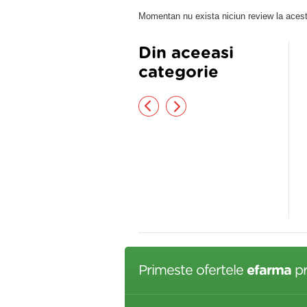
Momentan nu exista niciun review la acest
Din aceeasi
categorie
ST MENOPAUZA BANDA
Menstrovital Plus 50cps
,90 lei
60,42 lei
Primeste ofertele
efarma
pr