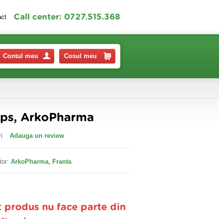
Call center: 0727.515.368
act
Contul meu
Cosul meu
cps, ArkoPharma
i
Adauga un review
tor:
ArkoPharma, Franta
t produs nu face parte din