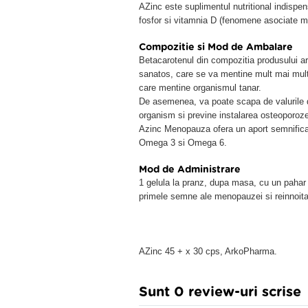
AZinc este suplimentul nutritional indispen
fosfor si vitamnia D (fenomene asociate me
Compozitie si Mod de Ambalare
Betacarotenul din compozitia produsului ar
sanatos, care se va mentine mult mai mult 
care mentine organismul tanar.
De asemenea, va poate scapa de valurile de
organism si previne instalarea osteoporozei
Azinc Menopauza ofera un aport semnificat
Omega 3 si Omega 6.
Mod de Administrare
1 gelula la pranz, dupa masa, cu un pahar
primele semne ale menopauzei si reinnoita
AZinc 45 + x 30 cps, ArkoPharma.
Sunt 0 review-uri scrise