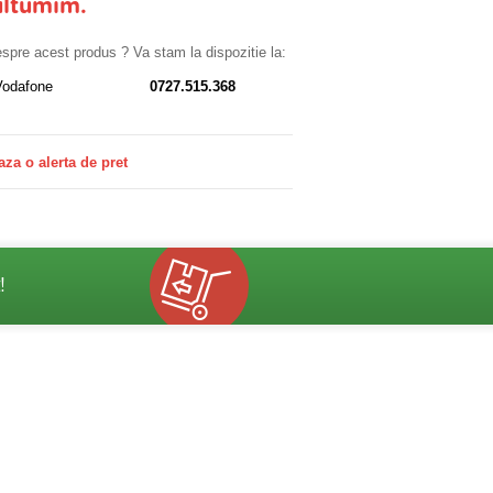
ultumim.
despre acest produs ? Va stam la dispozitie la:
Vodafone
0727.515.368
aza o alerta de pret
!