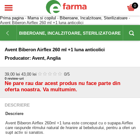
0
Prima pagina
-
Mama si copilul
-
Biberoane, Incalzitoare, Sterilizatoare
-
Avent Biberon Airflex 260 ml +1 luna anticolici
BIBEROANE, INCALZITOARE, STERILIZATOARE
Avent Biberon Airflex 260 ml +1 luna anticolici
Producator:
Avent, Anglia
39,00
lei
43,00 lei
0
/5
0
review-uri
Ne pare rau dar acest produs nu face parte din
oferta noastra. Va multumim.
DESCRIERE
Descriere
Avent Biberon Airflex 260ml +1 luna este conceput cu o supapa Airflex
care raspunde ritmului natural de hranire al bebelusului, pentru a oferi un
supt activ si sanatos.