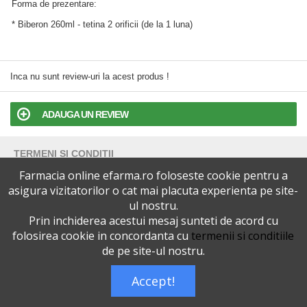
Forma de prezentare:
* Biberon 260ml - tetina 2 orificii (de la 1 luna)
Inca nu sunt review-uri la acest produs !
ADAUGA UN REVIEW
TERMENI SI CONDITII
Farmacia online efarma.ro foloseste cookie pentru a
POLITICA DE CONFIDENTIALITATE
asigura vizitatorilor o cat mai placuta experienta pe site-
ul nostru.
Prin inchiderea acestui mesaj sunteti de acord cu
VERSIUNEA DESKTOP
folosirea cookie in concordanta cu
termenii si conditiile
de pe site-ul nostru.
Telefoane eFarma:
0727515368
Dreptul de autor © efarma.ro - Toate Drepturile Rezervate.
Accept!