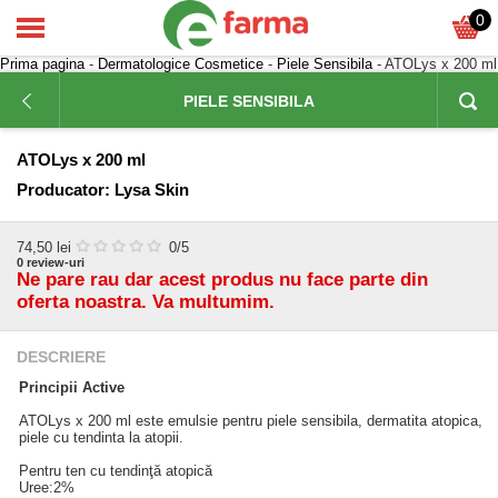
0
Prima pagina
-
Dermatologice Cosmetice
-
Piele Sensibila
- ATOLys x 200 ml
PIELE SENSIBILA
ATOLys x 200 ml
Producator:
Lysa Skin
74,50
lei
0
/5
0
review-uri
Ne pare rau dar acest produs nu face parte din
oferta noastra. Va multumim.
DESCRIERE
Principii Active
ATOLys x 200 ml este emulsie pentru piele sensibila, dermatita atopica,
piele cu tendinta la atopii.
Pentru ten cu tendinţă atopică
Uree:2%