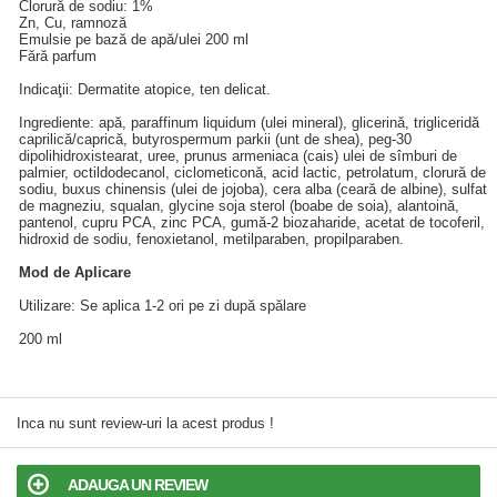
Clorură de sodiu: 1%
Zn, Cu, ramnoză
Emulsie pe bază de apă/ulei 200 ml
Fără parfum
Indicaţii: Dermatite atopice, ten delicat.
Ingrediente: apă, paraffinum liquidum (ulei mineral), glicerină, trigliceridă
caprilică/caprică, butyrospermum parkii (unt de shea), peg-30
dipolihidroxistearat, uree, prunus armeniaca (cais) ulei de sîmburi de
palmier, octildodecanol, ciclometiconă, acid lactic, petrolatum, clorură de
sodiu, buxus chinensis (ulei de jojoba), cera alba (ceară de albine), sulfat
de magneziu, squalan, glycine soja sterol (boabe de soia), alantoină,
pantenol, cupru PCA, zinc PCA, gumă-2 biozaharide, acetat de tocoferil,
hidroxid de sodiu, fenoxietanol, metilparaben, propilparaben.
Mod de Aplicare
Utilizare: Se aplica 1-2 ori pe zi după spălare
200 ml
Inca nu sunt review-uri la acest produs !
ADAUGA UN REVIEW