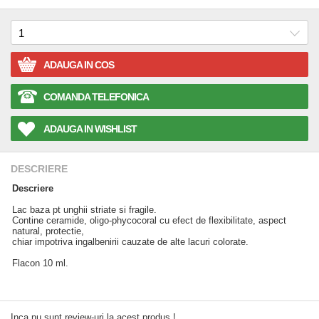
ADAUGA IN COS
COMANDA TELEFONICA
ADAUGA IN WISHLIST
DESCRIERE
Descriere
Lac baza pt unghii striate si fragile.
Contine ceramide, oligo-phycocoral cu efect de flexibilitate, aspect
natural, protectie,
chiar impotriva ingalbenirii cauzate de alte lacuri colorate.
Flacon 10 ml.
Inca nu sunt review-uri la acest produs !