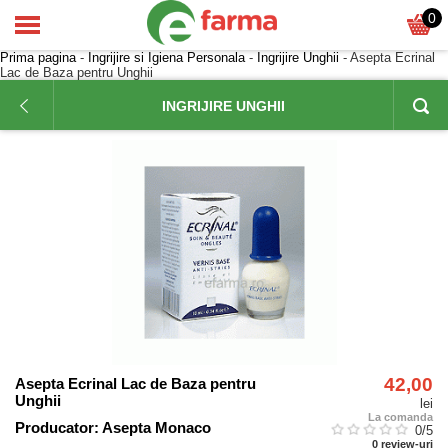
0
Prima pagina
-
Ingrijire si Igiena Personala
-
Ingrijire Unghii
- Asepta Ecrinal
Lac de Baza pentru Unghii
INGRIJIRE UNGHII
42,00
Asepta Ecrinal Lac de Baza pentru
Unghii
lei
La comanda
Producator:
Asepta Monaco
0
/5
0
review-uri