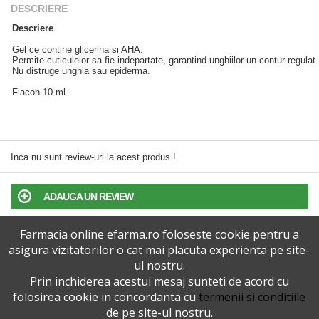
DESCRIERE
Descriere
Gel ce contine glicerina si AHA.
Permite cuticulelor sa fie indepartate, garantind unghiilor un contur regulat.
Nu distruge unghia sau epiderma.
Flacon 10 ml.
Inca nu sunt review-uri la acest produs !
ADAUGA UN REVIEW
Farmacia online efarma.ro foloseste cookie pentru a
TERMENI SI CONDITII
asigura vizitatorilor o cat mai placuta experienta pe site-
ul nostru.
POLITICA DE CONFIDENTIALITATE
Prin inchiderea acestui mesaj sunteti de acord cu
folosirea cookie in concordanta cu
termenii si conditiile
VERSIUNEA DESKTOP
de pe site-ul nostru.