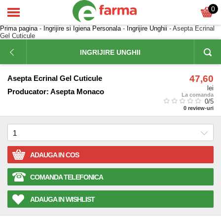
0
Prima pagina
-
Ingrijire si Igiena Personala
-
Ingrijire Unghii
- Asepta Ecrinal
Gel Cuticule
INGRIJIRE UNGHII
47,60
Asepta Ecrinal Gel Cuticule
lei
Producator:
Asepta Monaco
La comanda
0
/5
0
review-uri
ADAUGA IN COS
COMANDA TELEFONICA
ADAUGA IN WISHLIST