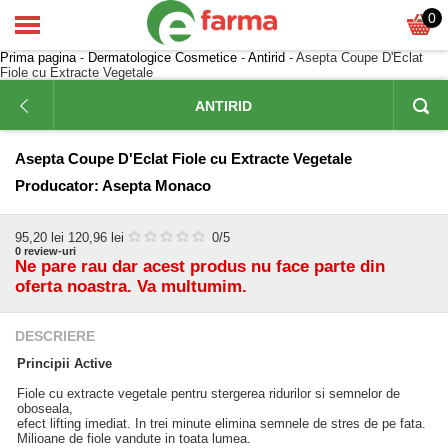
0
Prima pagina
-
Dermatologice Cosmetice
-
Antirid
- Asepta Coupe D'Eclat
Fiole cu Extracte Vegetale
ANTIRID
Asepta Coupe D'Eclat Fiole cu Extracte Vegetale
Producator:
Asepta Monaco
95,20
lei
120,96 lei
0
/5
0
review-uri
Ne pare rau dar acest produs nu face parte din
oferta noastra. Va multumim.
DESCRIERE
Principii Active
Fiole cu extracte vegetale pentru stergerea ridurilor si semnelor de
oboseala,
efect lifting imediat. In trei minute elimina semnele de stres de pe fata.
Milioane de fiole vandute in toata lumea.