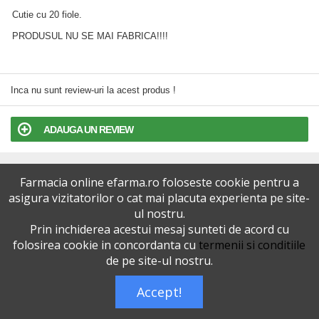
Cutie cu 20 fiole.
PRODUSUL NU SE MAI FABRICA!!!!
Inca nu sunt review-uri la acest produs !
ADAUGA UN REVIEW
TERMENI SI CONDITII
Farmacia online efarma.ro foloseste cookie pentru a
asigura vizitatorilor o cat mai placuta experienta pe site-
POLITICA DE CONFIDENTIALITATE
ul nostru.
Prin inchiderea acestui mesaj sunteti de acord cu
VERSIUNEA DESKTOP
folosirea cookie in concordanta cu
termenii si conditiile
de pe site-ul nostru.
Telefoane eFarma:
0727515368
Accept!
Dreptul de autor © efarma.ro - Toate Drepturile Rezervate.