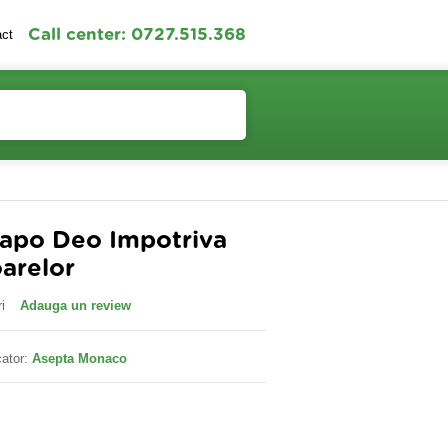
Call center: 0727.515.368
act
Contul meu
Cosul meu
Vapo Deo Impotriva
oarelor
i
Adauga un review
ator:
Asepta Monaco