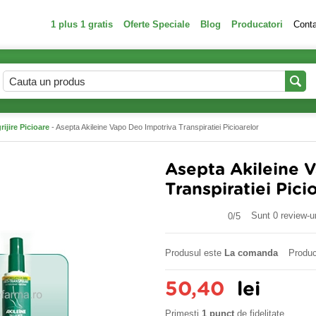
1 plus 1 gratis
Oferte Speciale
Blog
Producatori
Cont
rijire Picioare
- Asepta Akileine Vapo Deo Impotriva Transpiratiei Picioarelor
Asepta Akileine 
Transpiratiei Pici
Sunt 0 review-ur
0/
5
Produsul este
La comanda
Produc
50,40
lei
Primesti
1 punct
de fidelitate