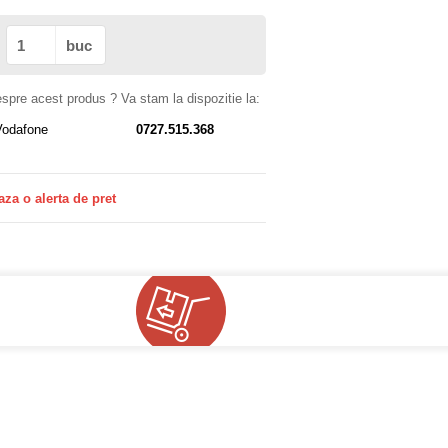
buc
despre acest produs ? Va stam la dispozitie la:
Vodafone
0727.515.368
aza o alerta de pret
!