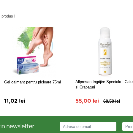
Adauga comentariu
 produs !
Allpresan Ingrijire Speciala - Calu
Gel calmant pentru picioare 75ml
si Crapaturi
11,02 lei
55,00 lei
60,50 lei
in newsletter