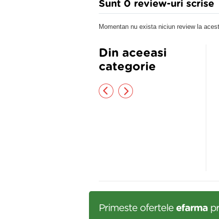
Sunt 0 review-uri scrise
Momentan nu exista niciun review la acest
Din aceeasi
categorie
sturi Coricide antibataturi -
PERSPIREX ANTIPERSPIRANT
go, 12 buc
LOTIUNE, 100 ML
,94 lei
82,00 lei
Primeste ofertele
efarma
pr