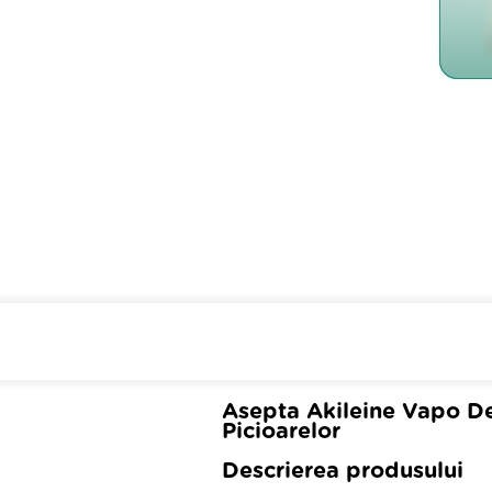
Cumpara de minim 299 lei
din 
Asepta Akileine Vapo De
Picioarelor
Descrierea produsului