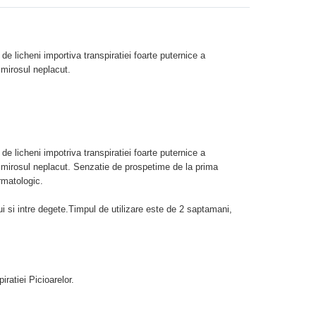
de licheni importiva transpiratiei foarte puternice a
 mirosul neplacut.
de licheni impotriva transpiratiei foarte puternice a
e mirosul neplacut. Senzatie de prospetime de la prima
rmatologic.
ui si intre degete.Timpul de utilizare este de 2 saptamani,
ratiei Picioarelor.