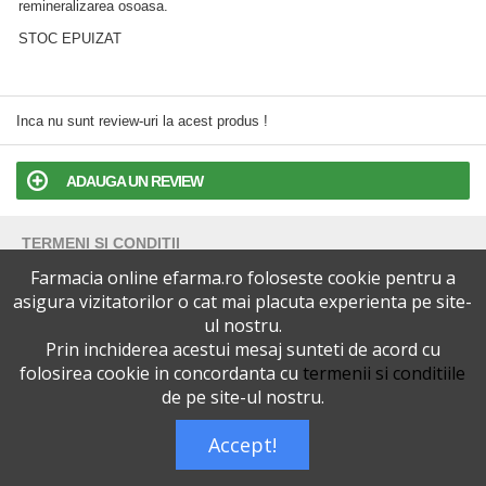
remineralizarea osoasa.
STOC EPUIZAT
Inca nu sunt review-uri la acest produs !
ADAUGA UN REVIEW
TERMENI SI CONDITII
Farmacia online efarma.ro foloseste cookie pentru a
POLITICA DE CONFIDENTIALITATE
asigura vizitatorilor o cat mai placuta experienta pe site-
ul nostru.
Prin inchiderea acestui mesaj sunteti de acord cu
VERSIUNEA DESKTOP
folosirea cookie in concordanta cu
termenii si conditiile
de pe site-ul nostru.
Telefoane eFarma:
0727515368
Dreptul de autor © efarma.ro - Toate Drepturile Rezervate.
Accept!